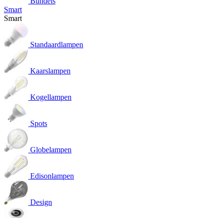
Bundels
Smart
Smart
Standaardlampen
Kaarslampen
Kogellampen
Spots
Globelampen
Edisonlampen
Design