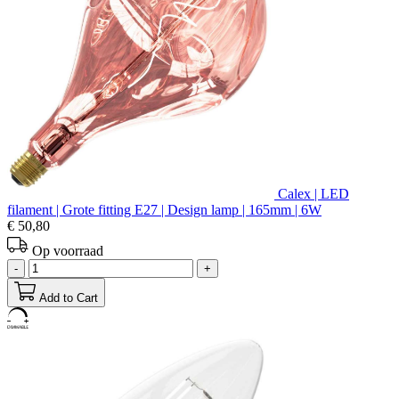
Calex | LED
filament | Grote fitting E27 | Design lamp | 165mm | 6W
€ 50,80
Op voorraad
-
+
Add to Cart