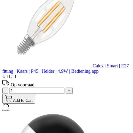
Calex | Smart | E27
fitting | Kaars | P45 | Helder | 4.9W | Bediening app
€ 11,11
Op voorraad
-
+
Add to Cart