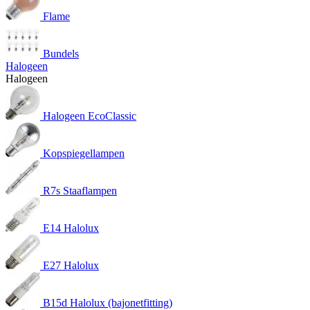
Flame
Bundels
Halogeen
Halogeen
Halogeen EcoClassic
Kopspiegellampen
R7s Staaflampen
E14 Halolux
E27 Halolux
B15d Halolux (bajonetfitting)