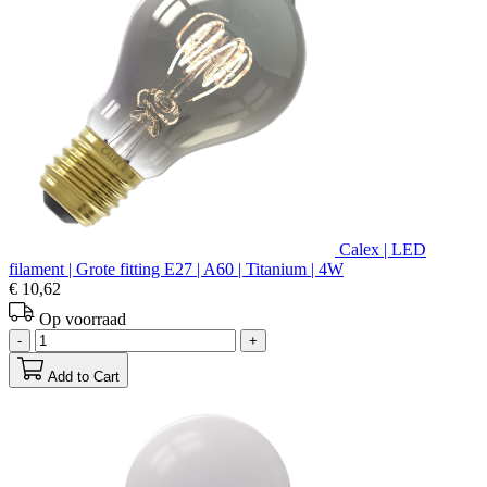
Calex | LED
filament | Grote fitting E27 | A60 | Titanium | 4W
€ 10,62
Op voorraad
-
+
Add to Cart