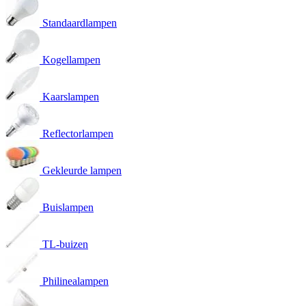
Standaardlampen
Kogellampen
Kaarslampen
Reflectorlampen
Gekleurde lampen
Buislampen
TL-buizen
Philinealampen