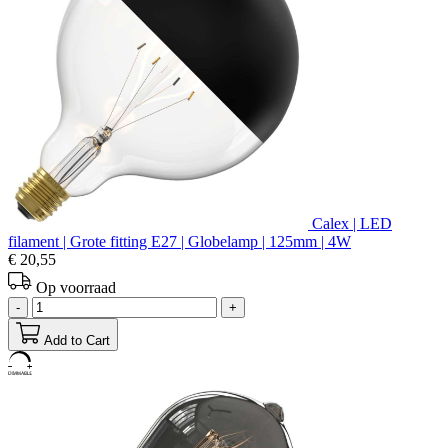
Calex | LED
filament | Grote fitting E27 | Globelamp | 125mm | 4W
€ 20,55
Op voorraad
-
+
Add to Cart