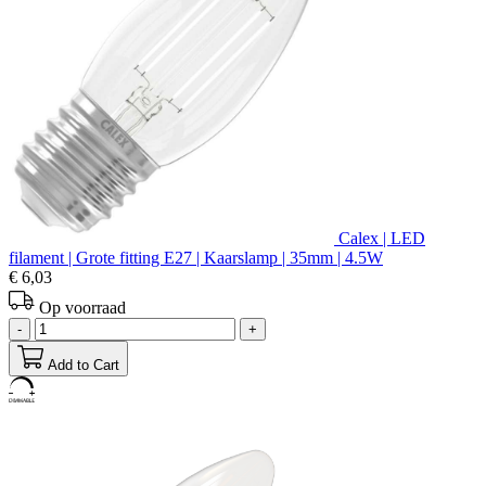
Calex | LED
filament | Grote fitting E27 | Kaarslamp | 35mm | 4.5W
€ 6,03
Op voorraad
-
+
Add to Cart