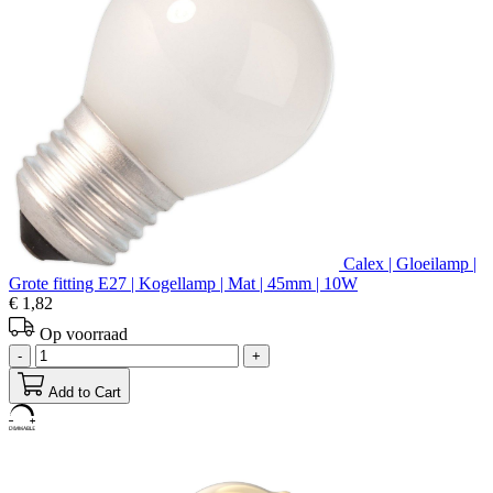
Calex | Gloeilamp |
Grote fitting E27 | Kogellamp | Mat | 45mm | 10W
€ 1,82
Op voorraad
-
+
Add to Cart