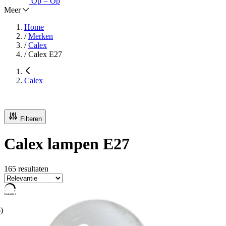
Op = Op
Meer
Home
/
Merken
/
Calex
/
Calex E27
Calex
Filteren
Calex lampen E27
165 resultaten
)