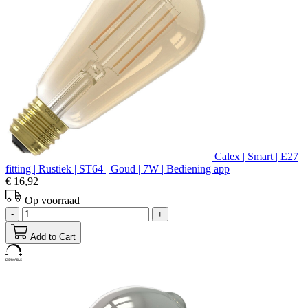
Calex | Smart | E27
fitting | Rustiek | ST64 | Goud | 7W | Bediening app
€ 16,92
Op voorraad
-
+
Add to Cart