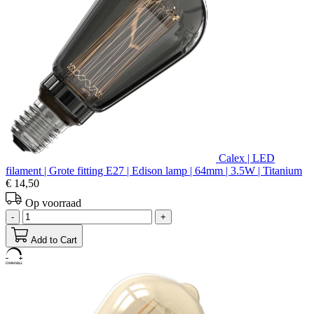
Calex | LED
filament | Grote fitting E27 | Edison lamp | 64mm | 3.5W | Titanium
€ 14,50
Op voorraad
-
+
Add to Cart