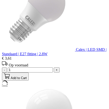
Calex | LED SMD |
Standaard | E27 fitting | 2.8W
€ 3,61
Op voorraad
-
+
Add to Cart