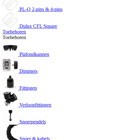
PL-Q 2-pins & 4-pins
Dulux CFL Square
Toebehoren
Toebehoren
Plafondkappen
Dimmers
Fittingen
Verloopfittingen
Snoerpendels
Snoer & kabels