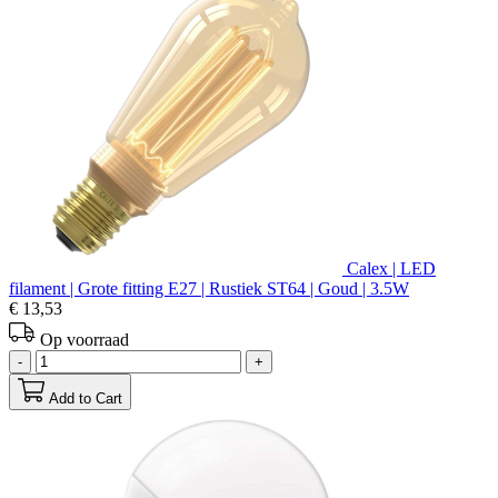
Calex | LED
filament | Grote fitting E27 | Rustiek ST64 | Goud | 3.5W
€ 13,53
Op voorraad
-
+
Add to Cart