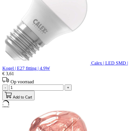
Calex | LED SMD |
Kogel | E27 fitting | 4.9W
€ 3,61
Op voorraad
-
+
Add to Cart