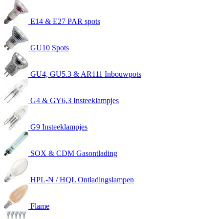
E14 & E27 PAR spots
GU10 Spots
GU4, GU5.3 & AR111 Inbouwpots
G4 & GY6,3 Insteeklampjes
G9 Insteeklampjes
SOX & CDM Gasontlading
HPL-N / HQL Ontladingslampen
Flame