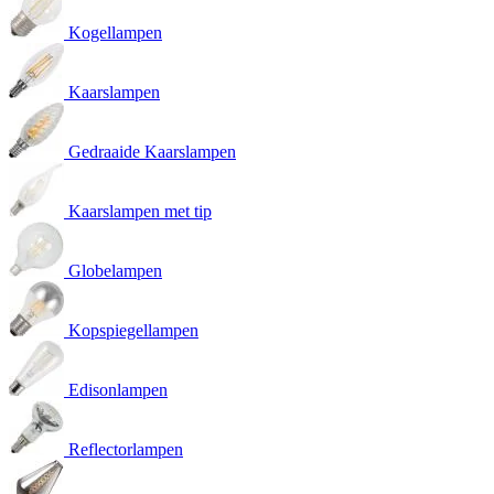
Kogellampen
Kaarslampen
Gedraaide Kaarslampen
Kaarslampen met tip
Globelampen
Kopspiegellampen
Edisonlampen
Reflectorlampen