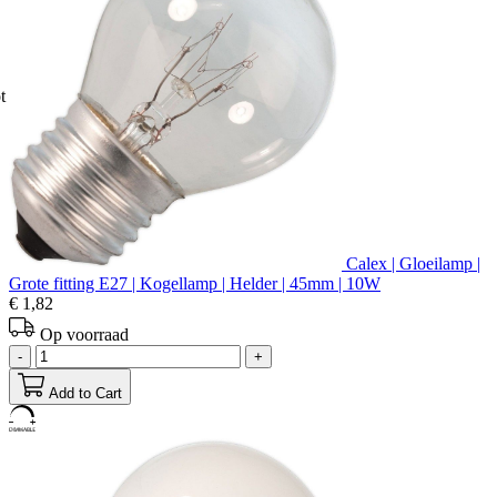
t
Calex | Gloeilamp |
Grote fitting E27 | Kogellamp | Helder | 45mm | 10W
€ 1,82
Op voorraad
-
+
Add to Cart