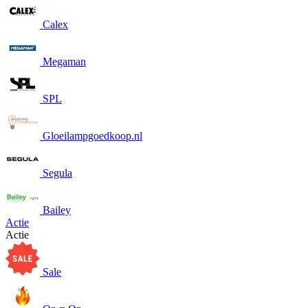
Calex
Megaman
SPL
Gloeilampgoedkoop.nl
Segula
Bailey
Actie
Actie
Sale