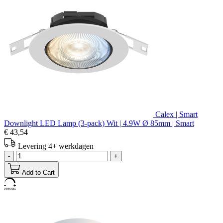
Calex | Smart
Downlight LED Lamp (3-pack) Wit | 4.9W Ø 85mm | Smart
€ 43,54
Levering 4+ werkdagen
-
+
Add to Cart