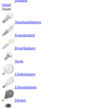
Bundels
Smart
Smart
Standaardlampen
Kaarslampen
Kogellampen
Spots
Globelampen
Edisonlampen
Design