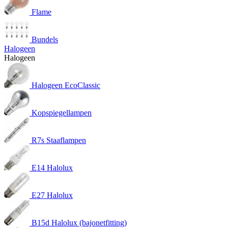
Flame
Bundels
Halogeen
Halogeen
Halogeen EcoClassic
Kopspiegellampen
R7s Staaflampen
E14 Halolux
E27 Halolux
B15d Halolux (bajonetfitting)