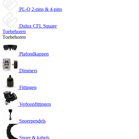
PL-Q 2-pins & 4-pins
Dulux CFL Square
Toebehoren
Toebehoren
Plafondkappen
Dimmers
Fittingen
Verloopfittingen
Snoerpendels
Snoer & kabels