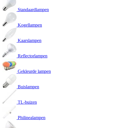
Standaardlampen
Kogellampen
Kaarslampen
Reflectorlampen
Gekleurde lampen
Buislampen
TL-buizen
Philinealampen