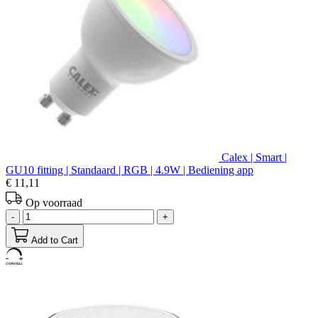
Calex | Smart |
GU10 fitting | Standaard | RGB | 4.9W | Bediening app
€ 11,11
Op voorraad
-
+
Add to Cart