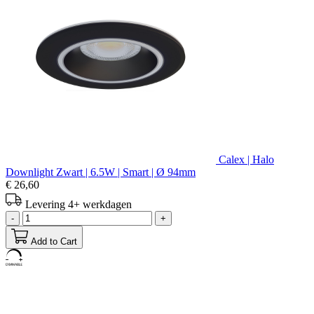
Calex | Halo
Downlight Zwart | 6.5W | Smart | Ø 94mm
€ 26,60
Levering 4+ werkdagen
-
+
Add to Cart