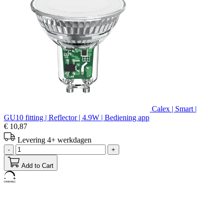
Calex | Smart |
GU10 fitting | Reflector | 4.9W | Bediening app
€ 10,87
Levering 4+ werkdagen
-
+
Add to Cart