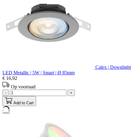
Calex | Downlight
LED Metallic | 5W | Smart | Ø 85mm
€ 16,92
Op voorraad
-
+
Add to Cart