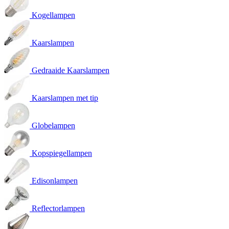
Kogellampen
Kaarslampen
Gedraaide Kaarslampen
Kaarslampen met tip
Globelampen
Kopspiegellampen
Edisonlampen
Reflectorlampen