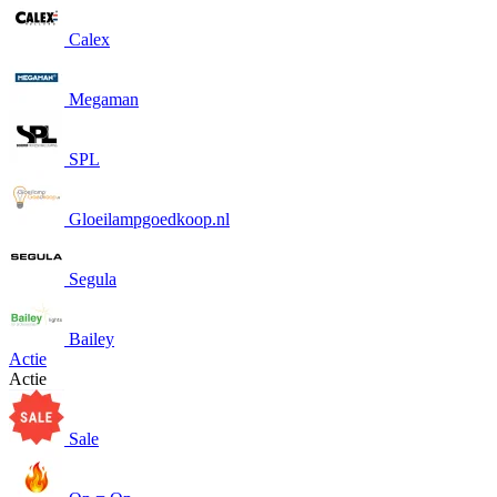
Calex
Megaman
SPL
Gloeilampgoedkoop.nl
Segula
Bailey
Actie
Actie
Sale