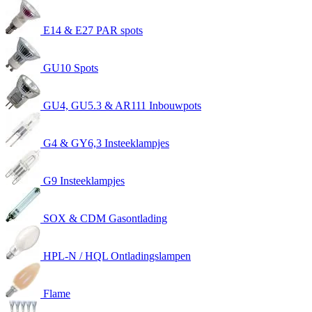
E14 & E27 PAR spots
GU10 Spots
GU4, GU5.3 & AR111 Inbouwpots
G4 & GY6,3 Insteeklampjes
G9 Insteeklampjes
SOX & CDM Gasontlading
HPL-N / HQL Ontladingslampen
Flame