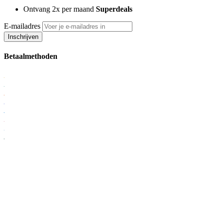
Ontvang 2x per maand
Superdeals
E-mailadres
Inschrijven
Betaalmethoden
Verzendmethoden
KvK: 56951795
BTW: NL852375682B01
Onderdeel van Lampgoedkoop.nl B.V.