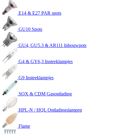
E14 & E27 PAR spots
GU10 Spots
GU4, GU5.3 & AR111 Inbouwpots
G4 & GY6,3 Insteeklampjes
G9 Insteeklampjes
SOX & CDM Gasontlading
HPL-N / HQL Ontladingslampen
Flame