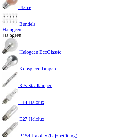
Flame
Bundels
Halogeen
Halogeen
Halogeen EcoClassic
Kopspiegellampen
R7s Staaflampen
E14 Halolux
E27 Halolux
B15d Halolux (bajonetfitting)