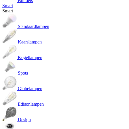
Bundels
Smart
Smart
Standaardlampen
Kaarslampen
Kogellampen
Spots
Globelampen
Edisonlampen
Design