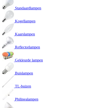
Standaardlampen
Kogellampen
Kaarslampen
Reflectorlampen
Gekleurde lampen
Buislampen
TL-buizen
Philinealampen