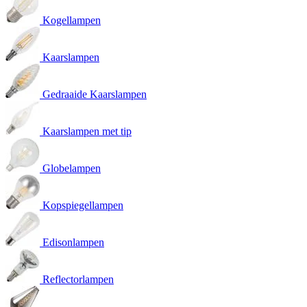
Kogellampen
Kaarslampen
Gedraaide Kaarslampen
Kaarslampen met tip
Globelampen
Kopspiegellampen
Edisonlampen
Reflectorlampen