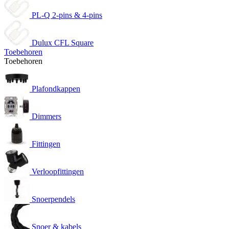
PL-Q 2-pins & 4-pins
Dulux CFL Square
Toebehoren
Toebehoren
Plafondkappen
Dimmers
Fittingen
Verloopfittingen
Snoerpendels
Snoer & kabels