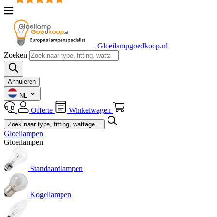
Gloeilampgoedkoop.nl
Zoeken
Annuleren
NL
Offerte
Winkelwagen
Gloeilampen
Gloeilampen
Standaardlampen
Kogellampen