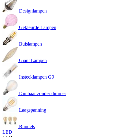
Designlampen
Gekleurde Lampen
Buislampen
Giant Lampen
Insteeklampen G9
Dimbaar zonder dimmer
Laagspanning
Bundels
LED