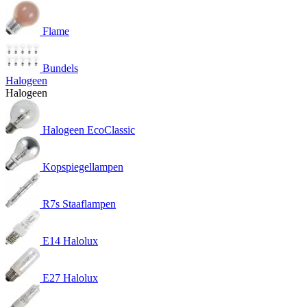
Flame
Bundels
Halogeen
Halogeen
Halogeen EcoClassic
Kopspiegellampen
R7s Staaflampen
E14 Halolux
E27 Halolux