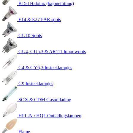
B15d Halolux (bajonetfitting)
E14 & E27 PAR spots
GU10 Spots
GU4, GU5.3 & AR111 Inbouwpots
G4 & GY6,3 Insteeklampjes
G9 Insteeklampjes
SOX & CDM Gasontlading
HPL-N / HQL Ontladingslampen
Flame