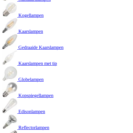
Kogellampen
Kaarslampen
Gedraaide Kaarslampen
Kaarslampen met tip
Globelampen
Kopspiegellampen
Edisonlampen
Reflectorlampen