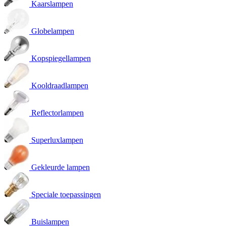
Kaarslampen
Globelampen
Kopspiegellampen
Kooldraadlampen
Reflectorlampen
Superluxlampen
Gekleurde lampen
Speciale toepassingen
Buislampen