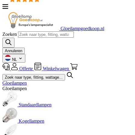
Gloeilampgoedkoop.nl
Zoeken
Annuleren
NL
Offerte
Winkelwagen
Gloeilampen
Gloeilampen
Standaardlampen
Kogellampen