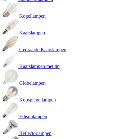
Kogellampen
Kaarslampen
Gedraaide Kaarslampen
Kaarslampen met tip
Globelampen
Kopspiegellampen
Edisonlampen
Reflectorlampen