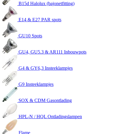
B15d Halolux (bajonetfitting)
E14 & E27 PAR spots
GU10 Spots
GU4, GU5.3 & AR111 Inbouwpots
G4 & GY6,3 Insteeklampjes
G9 Insteeklampjes
SOX & CDM Gasontlading
HPL-N / HQL Ontladingslampen
Flame