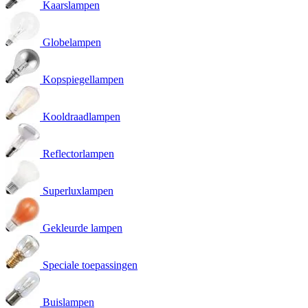
Kaarslampen
Globelampen
Kopspiegellampen
Kooldraadlampen
Reflectorlampen
Superluxlampen
Gekleurde lampen
Speciale toepassingen
Buislampen