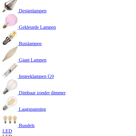
Designlampen
Gekleurde Lampen
Buislampen
Giant Lampen
Insteeklampen G9
Dimbaar zonder dimmer
Laagspanning
Bundels
LED