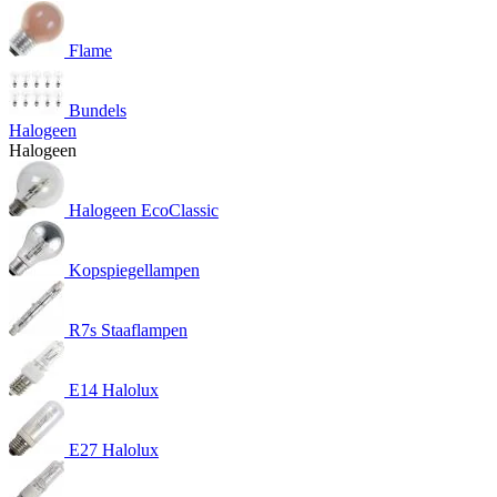
Flame
Bundels
Halogeen
Halogeen
Halogeen EcoClassic
Kopspiegellampen
R7s Staaflampen
E14 Halolux
E27 Halolux