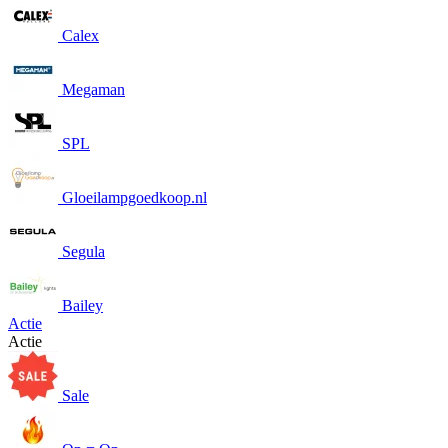
Calex
Megaman
SPL
Gloeilampgoedkoop.nl
Segula
Bailey
Actie
Actie
Sale