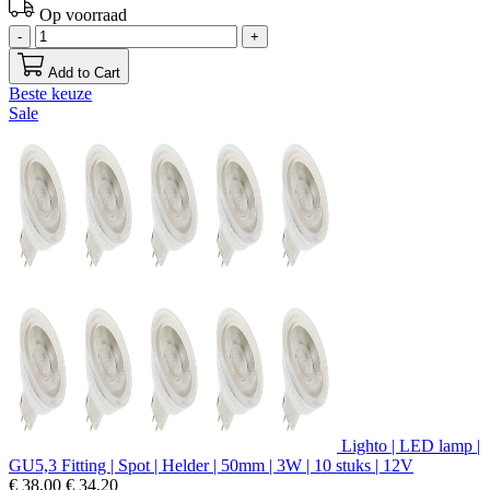
Op voorraad
-
+
Add to Cart
Beste keuze
Sale
Lighto | LED lamp |
GU5,3 Fitting | Spot | Helder | 50mm | 3W | 10 stuks | 12V
€ 38,00
€ 34,20