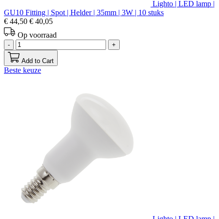
Lighto | LED lamp |
GU10 Fitting | Spot | Helder | 35mm | 3W | 10 stuks
€ 44,50
€ 40,05
Op voorraad
-
+
Add to Cart
Beste keuze
Lighto | LED lamp |