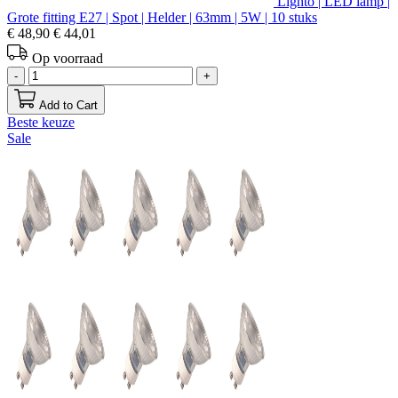
Lighto | LED lamp |
Grote fitting E27 | Spot | Helder | 63mm | 5W | 10 stuks
€ 48,90
€ 44,01
Op voorraad
-
+
Add to Cart
Beste keuze
Sale