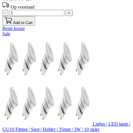
Op voorraad
-
+
Add to Cart
Beste keuze
Sale
Lighto | LED lamp |
GU10 Fitting | Spot | Helder | 35mm | 3W | 10 stuks