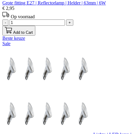
Grote fitting E27 | Reflectorlamp | Helder | 63mm | 6W
€ 2,95
Op voorraad
-
+
Add to Cart
Beste keuze
Sale