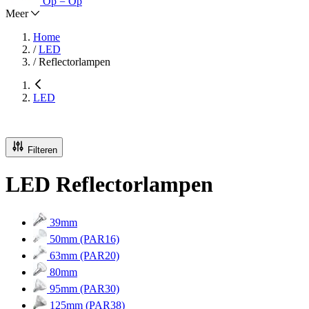
Op = Op
Meer
Home
/
LED
/
Reflectorlampen
LED
Filteren
LED Reflectorlampen
39mm
50mm (PAR16)
63mm (PAR20)
80mm
95mm (PAR30)
125mm (PAR38)