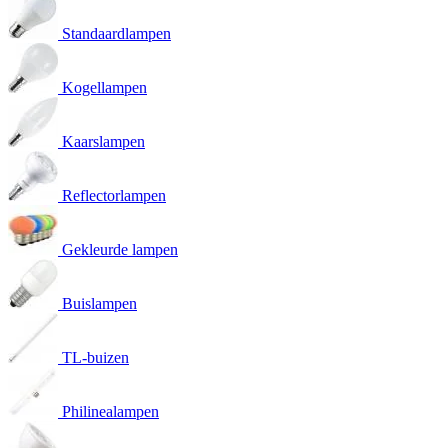
Standaardlampen
Kogellampen
Kaarslampen
Reflectorlampen
Gekleurde lampen
Buislampen
TL-buizen
Philinealampen