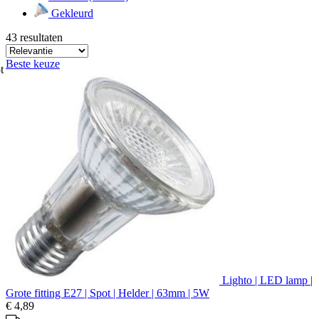
Gekleurd
43 resultaten
Beste keuze
t
Lighto | LED lamp |
Grote fitting E27 | Spot | Helder | 63mm | 5W
€ 4,89