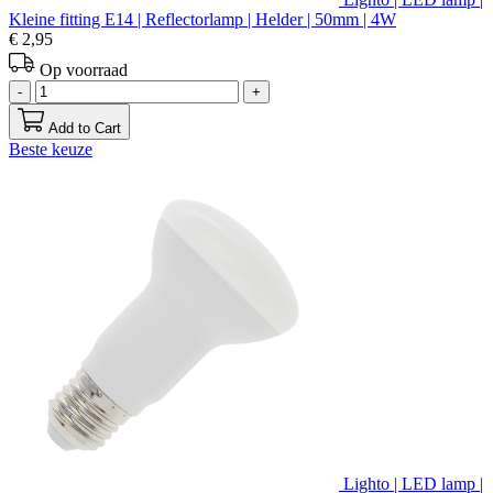
Kleine fitting E14 | Reflectorlamp | Helder | 50mm | 4W
€ 2,95
Op voorraad
-
+
Add to Cart
Beste keuze
Lighto | LED lamp |