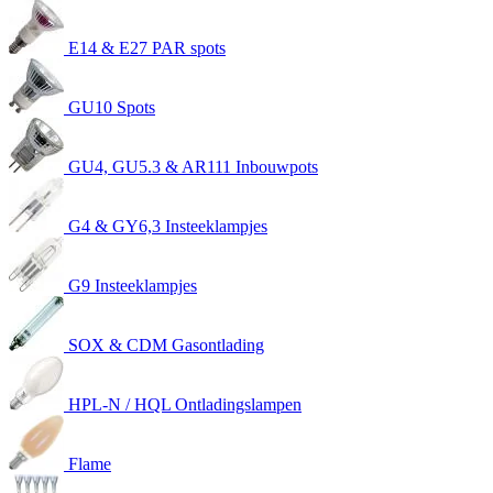
E14 & E27 PAR spots
GU10 Spots
GU4, GU5.3 & AR111 Inbouwpots
G4 & GY6,3 Insteeklampjes
G9 Insteeklampjes
SOX & CDM Gasontlading
HPL-N / HQL Ontladingslampen
Flame