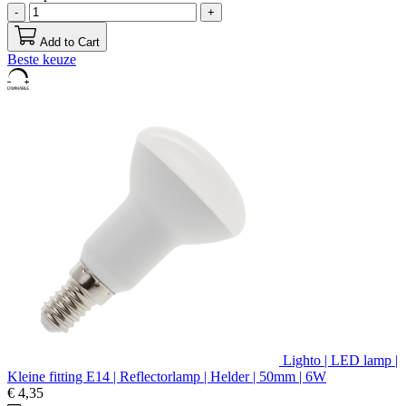
-
+
Add to Cart
Beste keuze
Lighto | LED lamp |
Kleine fitting E14 | Reflectorlamp | Helder | 50mm | 6W
€ 4,35