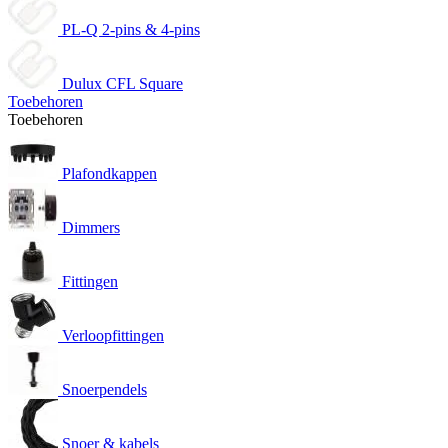
PL-Q 2-pins & 4-pins
Dulux CFL Square
Toebehoren
Toebehoren
Plafondkappen
Dimmers
Fittingen
Verloopfittingen
Snoerpendels
Snoer & kabels