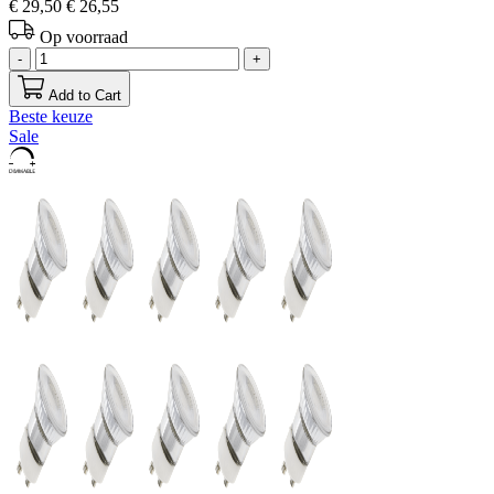
€ 29,50
€ 26,55
Op voorraad
-
+
Add to Cart
Beste keuze
Sale