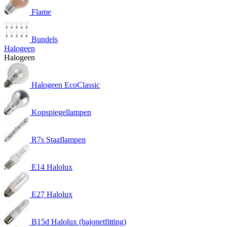
Flame
Bundels
Halogeen
Halogeen
Halogeen EcoClassic
Kopspiegellampen
R7s Staaflampen
E14 Halolux
E27 Halolux
B15d Halolux (bajonetfitting)