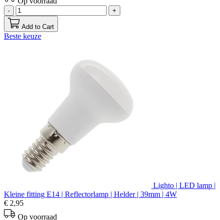
Op voorraad
-
+
Add to Cart
Beste keuze
Lighto | LED lamp |
Kleine fitting E14 | Reflectorlamp | Helder | 39mm | 4W
€ 2,95
Op voorraad