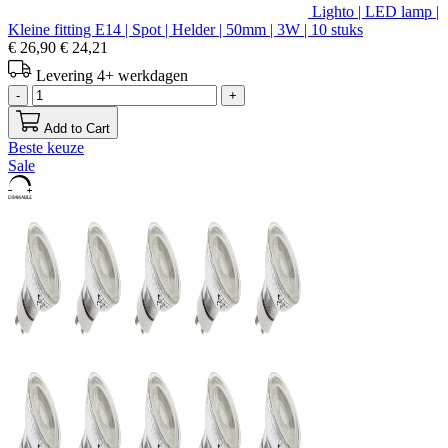
Lighto | LED lamp |
Kleine fitting E14 | Spot | Helder | 50mm | 3W | 10 stuks
€ 26,90
€ 24,21
Levering 4+ werkdagen
-
+
Add to Cart
Beste keuze
Sale