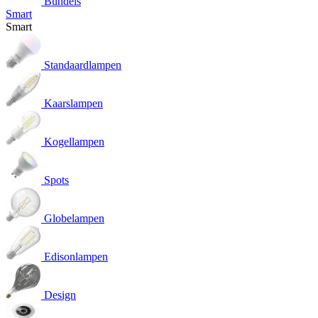
Bundels
Smart
Smart
Standaardlampen
Kaarslampen
Kogellampen
Spots
Globelampen
Edisonlampen
Design