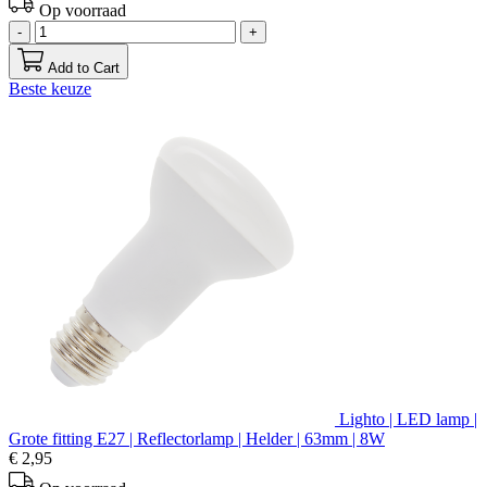
Op voorraad
-
+
Add to Cart
Beste keuze
Lighto | LED lamp |
Grote fitting E27 | Reflectorlamp | Helder | 63mm | 8W
€ 2,95