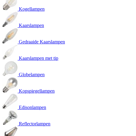
Kogellampen
Kaarslampen
Gedraaide Kaarslampen
Kaarslampen met tip
Globelampen
Kopspiegellampen
Edisonlampen
Reflectorlampen