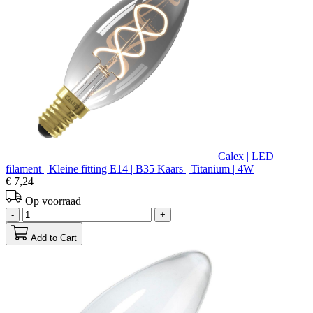
Calex | LED
filament | Kleine fitting E14 | B35 Kaars | Titanium | 4W
€ 7,24
Op voorraad
-
+
Add to Cart