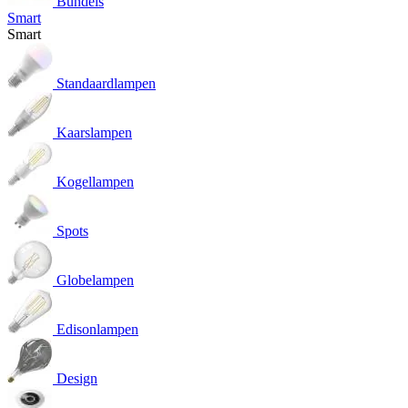
Bundels
Smart
Smart
Standaardlampen
Kaarslampen
Kogellampen
Spots
Globelampen
Edisonlampen
Design