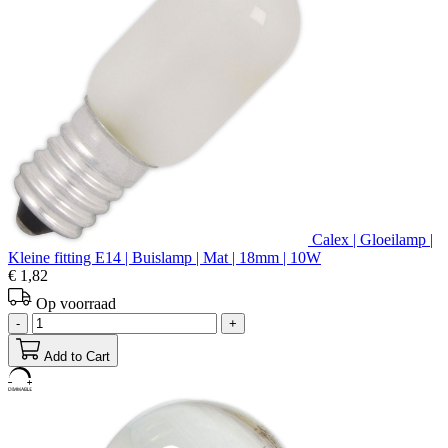
Calex | Gloeilamp |
Kleine fitting E14 | Buislamp | Mat | 18mm | 10W
€ 1,82
Op voorraad
-
+
Add to Cart