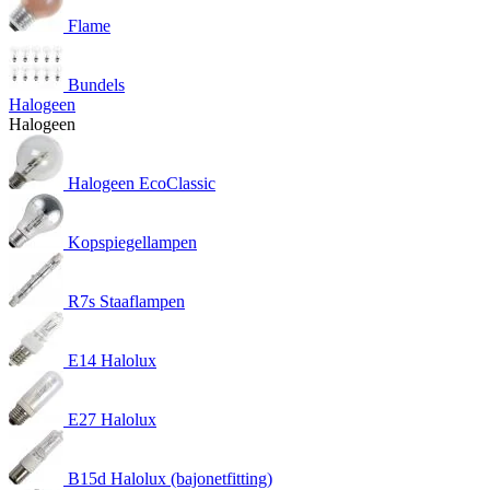
Flame
Bundels
Halogeen
Halogeen
Halogeen EcoClassic
Kopspiegellampen
R7s Staaflampen
E14 Halolux
E27 Halolux
B15d Halolux (bajonetfitting)