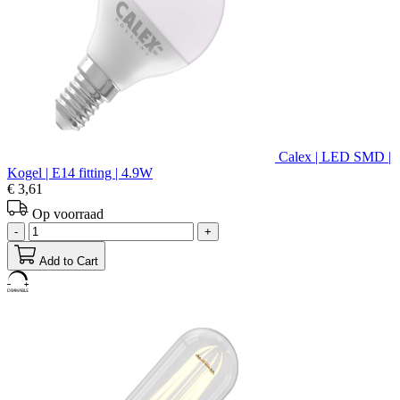
Calex | LED SMD |
Kogel | E14 fitting | 4.9W
€ 3,61
Op voorraad
-
+
Add to Cart