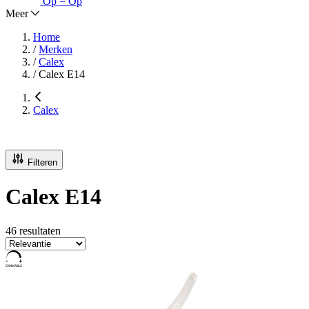
Op = Op
Meer
Home
/
Merken
/
Calex
/
Calex E14
Calex
Filteren
Calex E14
46 resultaten