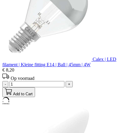
Calex | LED
filament | Kleine fitting E14 | Ball | 45mm | 4W
€ 8,20
Op voorraad
-
+
Add to Cart