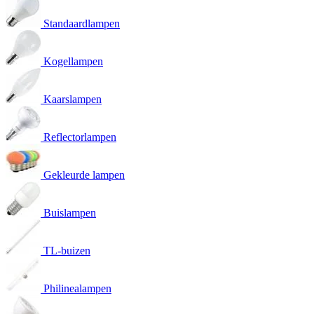
Standaardlampen
Kogellampen
Kaarslampen
Reflectorlampen
Gekleurde lampen
Buislampen
TL-buizen
Philinealampen