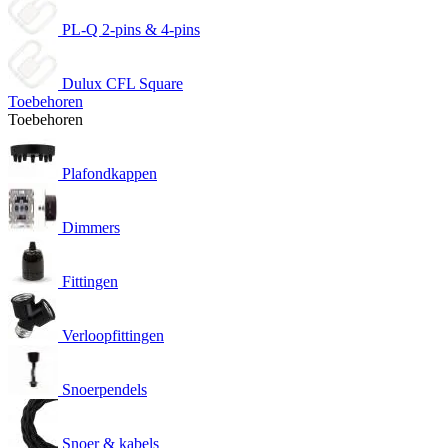
PL-Q 2-pins & 4-pins
Dulux CFL Square
Toebehoren
Toebehoren
Plafondkappen
Dimmers
Fittingen
Verloopfittingen
Snoerpendels
Snoer & kabels