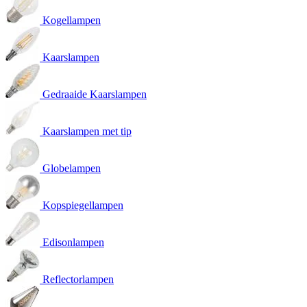
Kogellampen
Kaarslampen
Gedraaide Kaarslampen
Kaarslampen met tip
Globelampen
Kopspiegellampen
Edisonlampen
Reflectorlampen