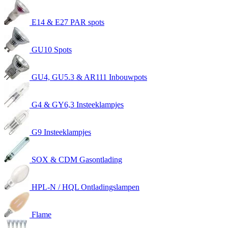
E14 & E27 PAR spots
GU10 Spots
GU4, GU5.3 & AR111 Inbouwpots
G4 & GY6,3 Insteeklampjes
G9 Insteeklampjes
SOX & CDM Gasontlading
HPL-N / HQL Ontladingslampen
Flame