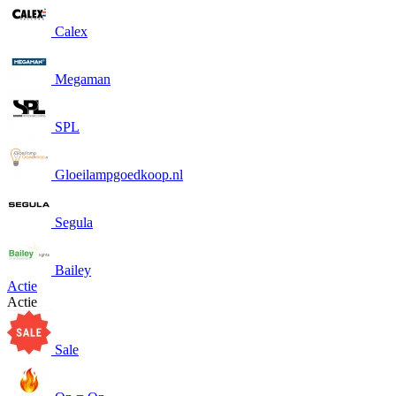
Calex
Megaman
SPL
Gloeilampgoedkoop.nl
Segula
Bailey
Actie
Actie
Sale