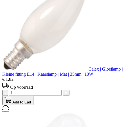
Calex | Gloeilamp |
Kleine fitting E14 | Kaarslamp | Mat | 35mm | 10W
€ 1,82
Op voorraad
-
+
Add to Cart