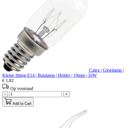
Calex | Gloeilamp |
Kleine fitting E14 | Buislamp | Helder | 19mm | 10W
€ 1,82
Op voorraad
-
+
Add to Cart