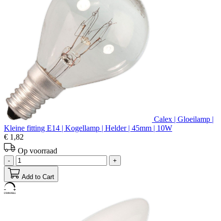
Calex | Gloeilamp |
Kleine fitting E14 | Kogellamp | Helder | 45mm | 10W
€ 1,82
Op voorraad
-
+
Add to Cart