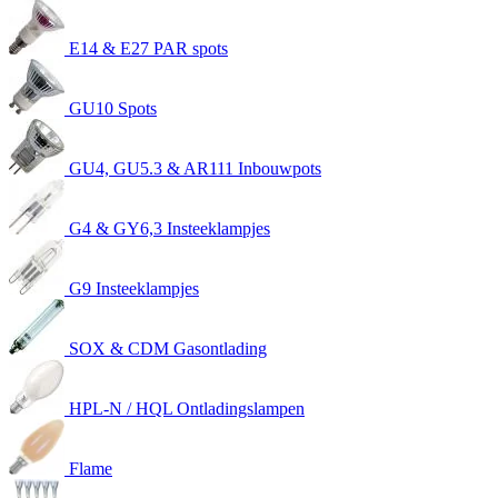
E14 & E27 PAR spots
GU10 Spots
GU4, GU5.3 & AR111 Inbouwpots
G4 & GY6,3 Insteeklampjes
G9 Insteeklampjes
SOX & CDM Gasontlading
HPL-N / HQL Ontladingslampen
Flame