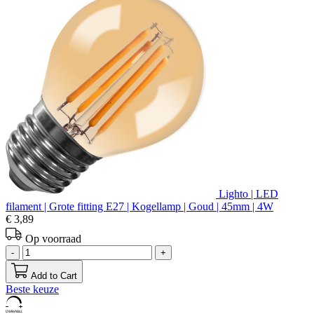
Lighto | LED
filament | Grote fitting E27 | Kogellamp | Goud | 45mm | 4W
€ 3,89
Op voorraad
-
+
Add to Cart
Beste keuze