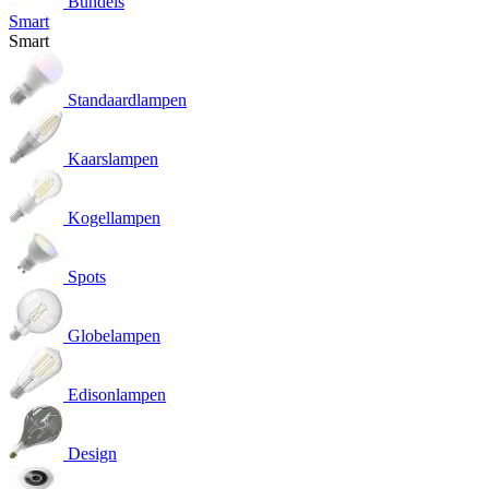
Bundels
Smart
Smart
Standaardlampen
Kaarslampen
Kogellampen
Spots
Globelampen
Edisonlampen
Design