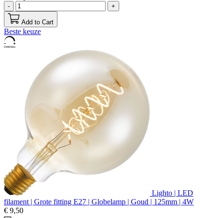
-
+
Add to Cart
Beste keuze
Lighto | LED
filament | Grote fitting E27 | Globelamp | Goud | 125mm | 4W
€ 9,50