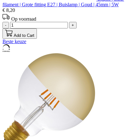
filament | Grote fitting E27 | Buislamp | Goud | 45mm | 5W
€ 8,20
Op voorraad
-
+
Add to Cart
Beste keuze