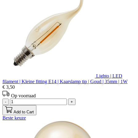
Lighto | LED
filament | Kleine fitting E14 | Kaarslamp tip | Goud | 35mm | 1W
€ 3,50
Op voorraad
-
+
Add to Cart
Beste keuze