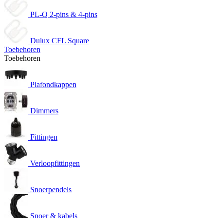
PL-Q 2-pins & 4-pins
Dulux CFL Square
Toebehoren
Toebehoren
Plafondkappen
Dimmers
Fittingen
Verloopfittingen
Snoerpendels
Snoer & kabels