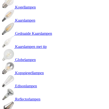
Kogellampen
Kaarslampen
Gedraaide Kaarslampen
Kaarslampen met tip
Globelampen
Kopspiegellampen
Edisonlampen
Reflectorlampen