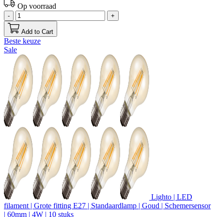
Op voorraad
-
+
Add to Cart
Beste keuze
Sale
Lighto | LED
filament | Grote fitting E27 | Standaardlamp | Goud | Schemersensor
| 60mm | 4W | 10 stuks