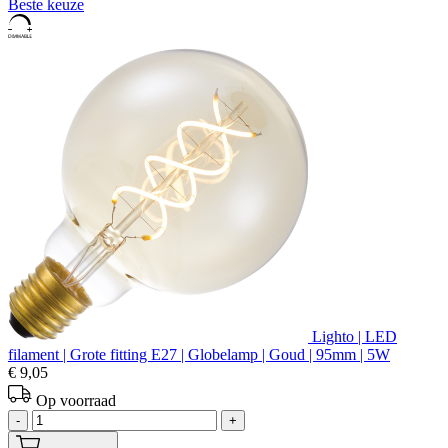
Beste keuze
Lighto | LED
filament | Grote fitting E27 | Globelamp | Goud | 95mm | 5W
€ 9,05
Op voorraad
-
+