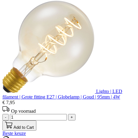
Lighto | LED
filament | Grote fitting E27 | Globelamp | Goud | 95mm | 4W
€ 7,95
Op voorraad
-
+
Add to Cart
Beste keuze