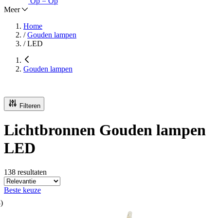
Op = Op
Meer
Home
/
Gouden lampen
/
LED
Gouden lampen
Filteren
Lichtbronnen Gouden lampen
LED
138 resultaten
Beste keuze
)