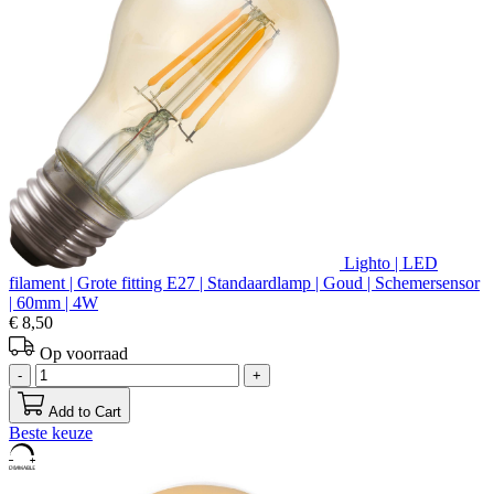
Lighto | LED
filament | Grote fitting E27 | Standaardlamp | Goud | Schemersensor
| 60mm | 4W
€ 8,50
Op voorraad
-
+
Add to Cart
Beste keuze