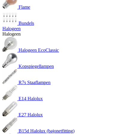
Flame
Bundels
Halogeen
Halogeen
Halogeen EcoClassic
Kopspiegellampen
R7s Staaflampen
E14 Halolux
E27 Halolux
B15d Halolux (bajonetfitting)