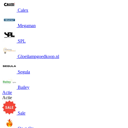
Calex
Megaman
SPL
Gloeilampgoedkoop.nl
Segula
Bailey
Actie
Actie
Sale