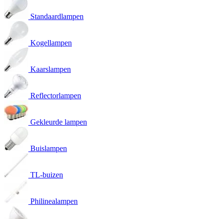
Standaardlampen
Kogellampen
Kaarslampen
Reflectorlampen
Gekleurde lampen
Buislampen
TL-buizen
Philinealampen