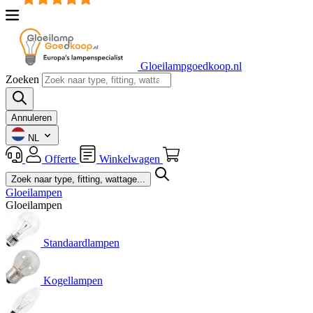
Gloeilampgoedkoop.nl
Zoeken
Annuleren
NL
Offerte
Winkelwagen
Gloeilampen
Gloeilampen
Standaardlampen
Kogellampen