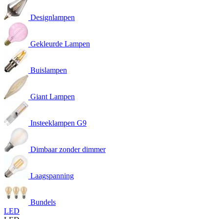
Designlampen
Gekleurde Lampen
Buislampen
Giant Lampen
Insteeklampen G9
Dimbaar zonder dimmer
Laagspanning
Bundels
LED