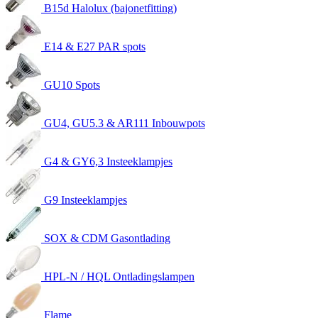
B15d Halolux (bajonetfitting)
E14 & E27 PAR spots
GU10 Spots
GU4, GU5.3 & AR111 Inbouwpots
G4 & GY6,3 Insteeklampjes
G9 Insteeklampjes
SOX & CDM Gasontlading
HPL-N / HQL Ontladingslampen
Flame