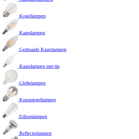
Kogellampen
Kaarslampen
Gedraaide Kaarslampen
Kaarslampen met tip
Globelampen
Kopspiegellampen
Edisonlampen
Reflectorlampen