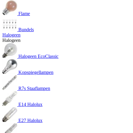
Flame
Bundels
Halogeen
Halogeen
Halogeen EcoClassic
Kopspiegellampen
R7s Staaflampen
E14 Halolux
E27 Halolux