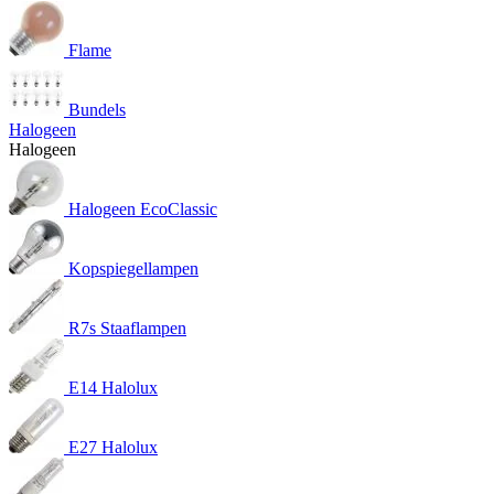
Flame
Bundels
Halogeen
Halogeen
Halogeen EcoClassic
Kopspiegellampen
R7s Staaflampen
E14 Halolux
E27 Halolux