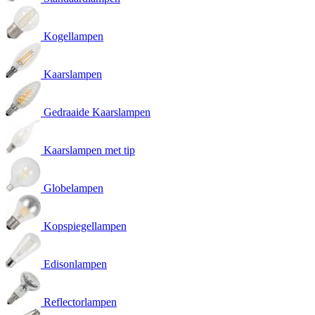
Kogellampen
Kaarslampen
Gedraaide Kaarslampen
Kaarslampen met tip
Globelampen
Kopspiegellampen
Edisonlampen
Reflectorlampen