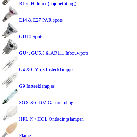
B15d Halolux (bajonetfitting)
E14 & E27 PAR spots
GU10 Spots
GU4, GU5.3 & AR111 Inbouwpots
G4 & GY6,3 Insteeklampjes
G9 Insteeklampjes
SOX & CDM Gasontlading
HPL-N / HQL Ontladingslampen
Flame