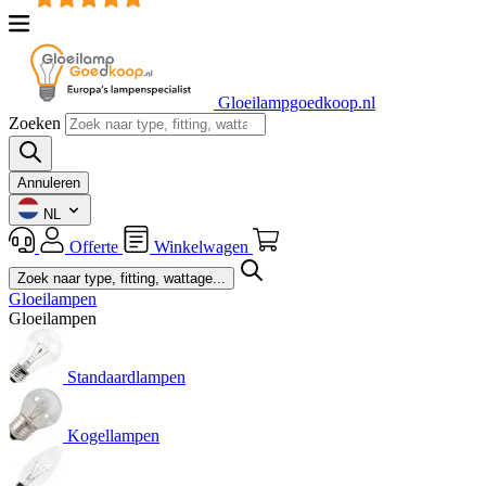
Gloeilampgoedkoop.nl
Zoeken
Annuleren
NL
Offerte
Winkelwagen
Gloeilampen
Gloeilampen
Standaardlampen
Kogellampen