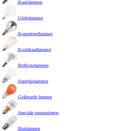
Kaarslampen
Globelampen
Kopspiegellampen
Kooldraadlampen
Reflectorlampen
Superluxlampen
Gekleurde lampen
Speciale toepassingen
Buislampen