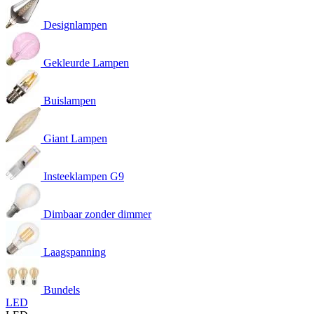
Designlampen
Gekleurde Lampen
Buislampen
Giant Lampen
Insteeklampen G9
Dimbaar zonder dimmer
Laagspanning
Bundels
LED