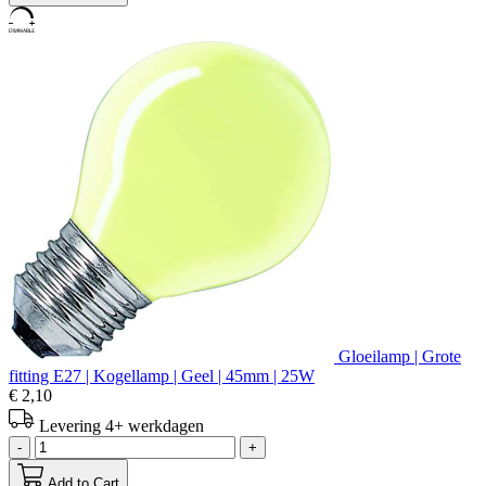
Gloeilamp | Grote
fitting E27 | Kogellamp | Geel | 45mm | 25W
€ 2,10
Levering 4+ werkdagen
-
+
Add to Cart