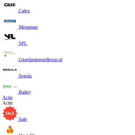
Calex
Megaman
SPL
Gloeilampgoedkoop.nl
Segula
Bailey
Actie
Actie
Sale