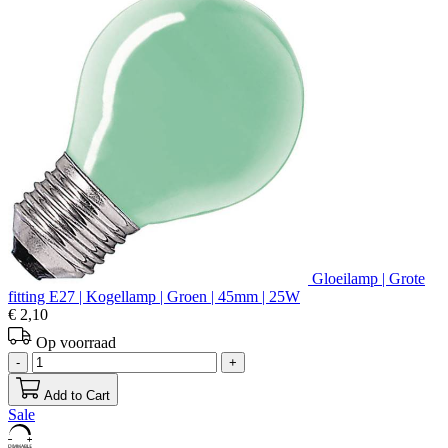
Gloeilamp | Grote
fitting E27 | Kogellamp | Groen | 45mm | 25W
€ 2,10
Op voorraad
-
+
Add to Cart
Sale