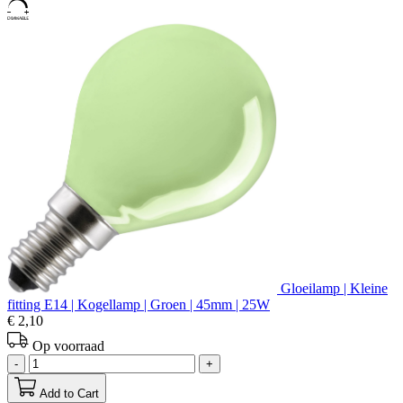
Gloeilamp | Kleine
fitting E14 | Kogellamp | Groen | 45mm | 25W
€ 2,10
Op voorraad
-
+
Add to Cart