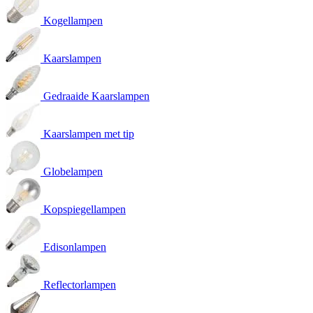
Kogellampen
Kaarslampen
Gedraaide Kaarslampen
Kaarslampen met tip
Globelampen
Kopspiegellampen
Edisonlampen
Reflectorlampen