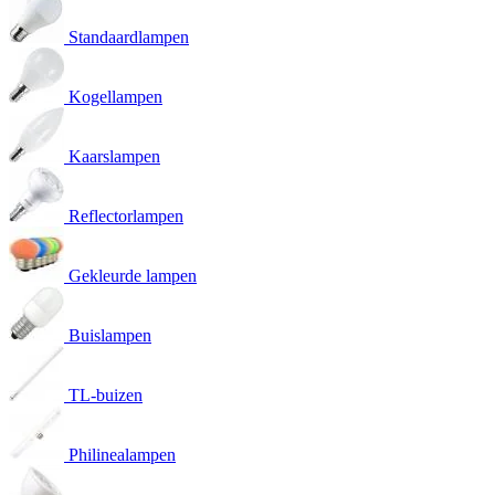
Standaardlampen
Kogellampen
Kaarslampen
Reflectorlampen
Gekleurde lampen
Buislampen
TL-buizen
Philinealampen