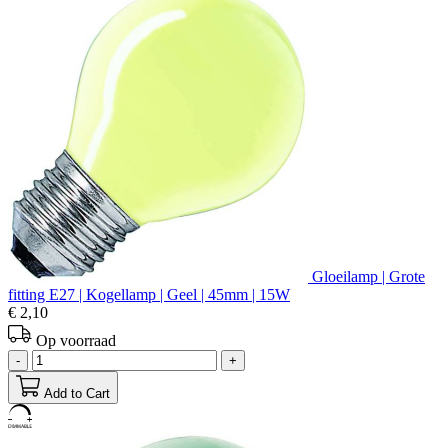
Gloeilamp | Grote
fitting E27 | Kogellamp | Geel | 45mm | 15W
€ 2,10
Op voorraad
-
+
Add to Cart