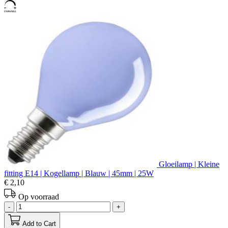
Gloeilamp | Kleine
fitting E14 | Kogellamp | Blauw | 45mm | 25W
€ 2,10
Op voorraad
-
+
Add to Cart