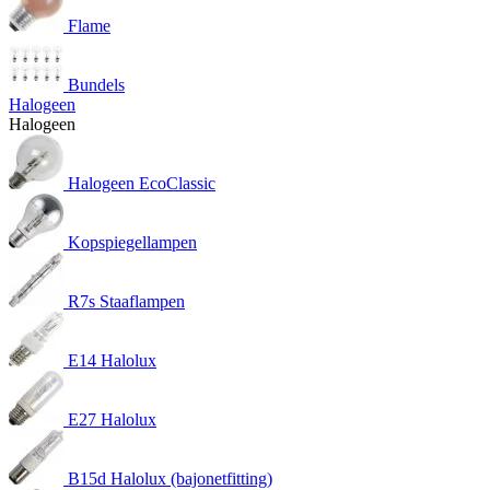
Flame
Bundels
Halogeen
Halogeen
Halogeen EcoClassic
Kopspiegellampen
R7s Staaflampen
E14 Halolux
E27 Halolux
B15d Halolux (bajonetfitting)