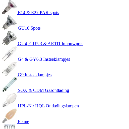
E14 & E27 PAR spots
GU10 Spots
GU4, GU5.3 & AR111 Inbouwpots
G4 & GY6,3 Insteeklampjes
G9 Insteeklampjes
SOX & CDM Gasontlading
HPL-N / HQL Ontladingslampen
Flame