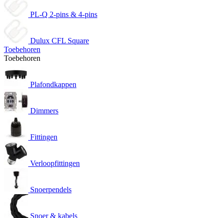
PL-Q 2-pins & 4-pins
Dulux CFL Square
Toebehoren
Toebehoren
Plafondkappen
Dimmers
Fittingen
Verloopfittingen
Snoerpendels
Snoer & kabels