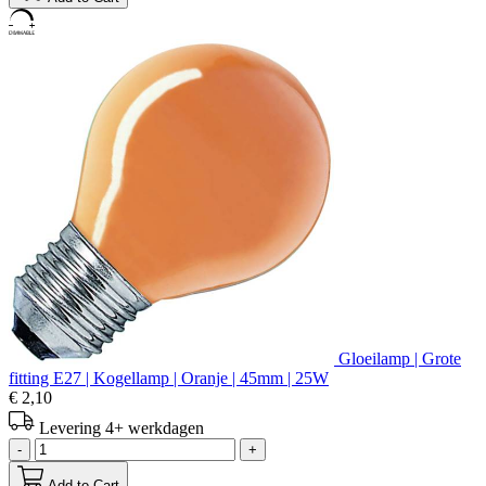
Gloeilamp | Grote
fitting E27 | Kogellamp | Oranje | 45mm | 25W
€ 2,10
Levering 4+ werkdagen
-
+
Add to Cart