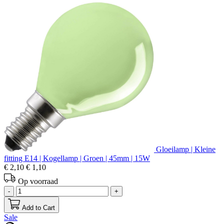
Gloeilamp | Kleine
fitting E14 | Kogellamp | Groen | 45mm | 15W
€ 2,10
€ 1,10
Op voorraad
-
+
Add to Cart
Sale