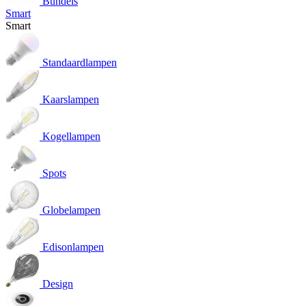
Bundels
Smart
Smart
Standaardlampen
Kaarslampen
Kogellampen
Spots
Globelampen
Edisonlampen
Design