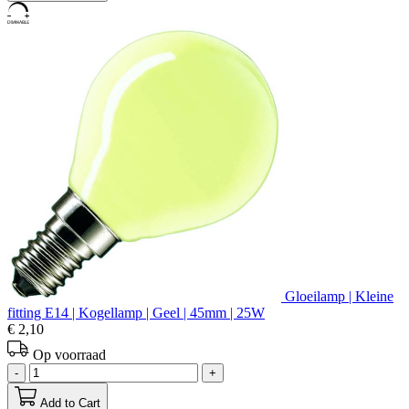
Gloeilamp | Kleine
fitting E14 | Kogellamp | Geel | 45mm | 25W
€ 2,10
Op voorraad
-
+
Add to Cart