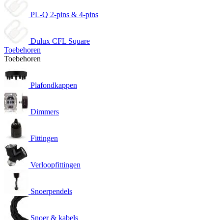
PL-Q 2-pins & 4-pins
Dulux CFL Square
Toebehoren
Toebehoren
Plafondkappen
Dimmers
Fittingen
Verloopfittingen
Snoerpendels
Snoer & kabels