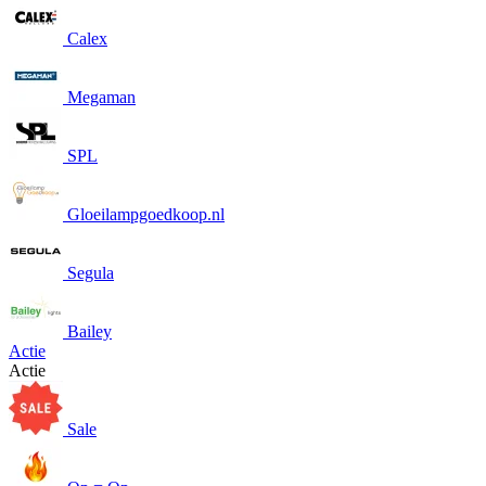
Calex
Megaman
SPL
Gloeilampgoedkoop.nl
Segula
Bailey
Actie
Actie
Sale