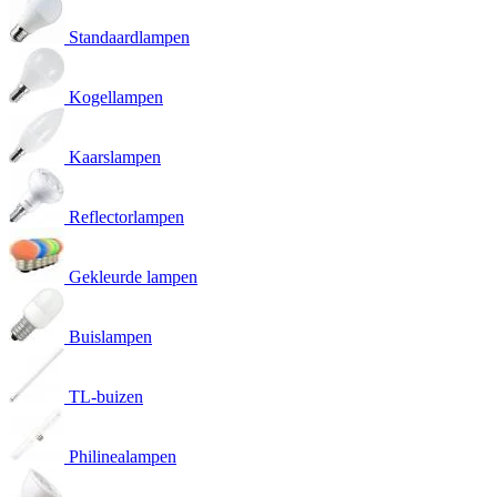
Standaardlampen
Kogellampen
Kaarslampen
Reflectorlampen
Gekleurde lampen
Buislampen
TL-buizen
Philinealampen