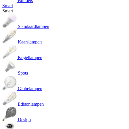
Bundels
Smart
Smart
Standaardlampen
Kaarslampen
Kogellampen
Spots
Globelampen
Edisonlampen
Design