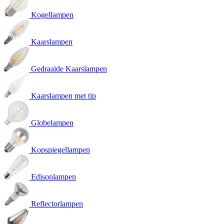
Kogellampen
Kaarslampen
Gedraaide Kaarslampen
Kaarslampen met tip
Globelampen
Kopspiegellampen
Edisonlampen
Reflectorlampen