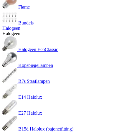
Flame
Bundels
Halogeen
Halogeen
Halogeen EcoClassic
Kopspiegellampen
R7s Staaflampen
E14 Halolux
E27 Halolux
B15d Halolux (bajonetfitting)