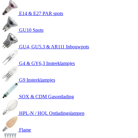
E14 & E27 PAR spots
GU10 Spots
GU4, GU5.3 & AR111 Inbouwpots
G4 & GY6,3 Insteeklampjes
G9 Insteeklampjes
SOX & CDM Gasontlading
HPL-N / HQL Ontladingslampen
Flame