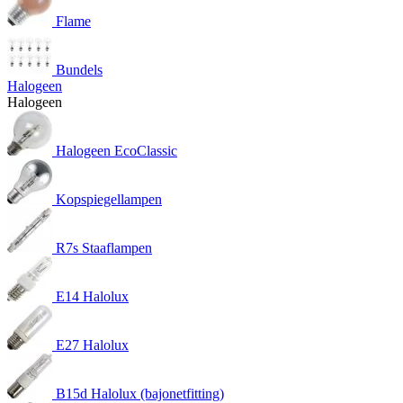
Flame
Bundels
Halogeen
Halogeen
Halogeen EcoClassic
Kopspiegellampen
R7s Staaflampen
E14 Halolux
E27 Halolux
B15d Halolux (bajonetfitting)