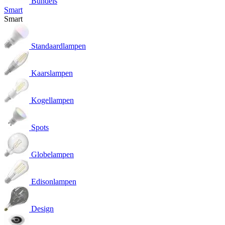
Bundels
Smart
Smart
Standaardlampen
Kaarslampen
Kogellampen
Spots
Globelampen
Edisonlampen
Design