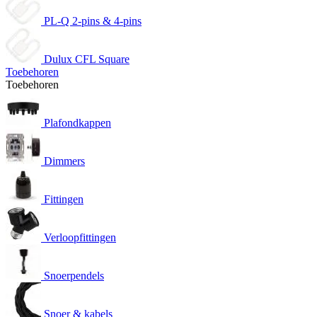
PL-Q 2-pins & 4-pins
Dulux CFL Square
Toebehoren
Toebehoren
Plafondkappen
Dimmers
Fittingen
Verloopfittingen
Snoerpendels
Snoer & kabels