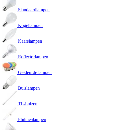
Standaardlampen
Kogellampen
Kaarslampen
Reflectorlampen
Gekleurde lampen
Buislampen
TL-buizen
Philinealampen