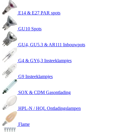
E14 & E27 PAR spots
GU10 Spots
GU4, GU5.3 & AR111 Inbouwpots
G4 & GY6,3 Insteeklampjes
G9 Insteeklampjes
SOX & CDM Gasontlading
HPL-N / HQL Ontladingslampen
Flame