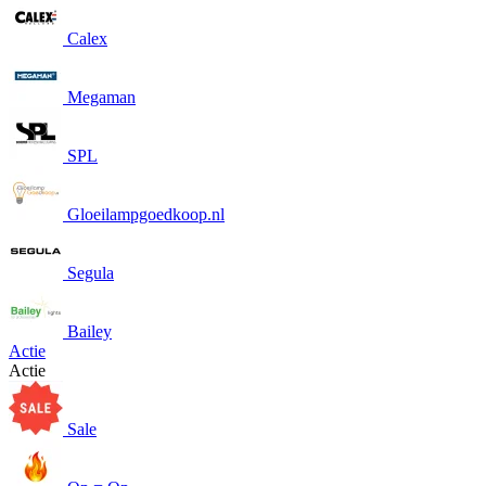
Calex
Megaman
SPL
Gloeilampgoedkoop.nl
Segula
Bailey
Actie
Actie
Sale