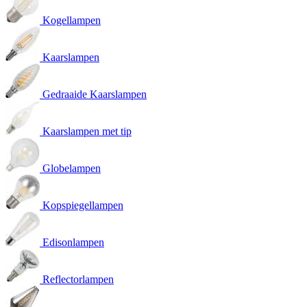
Kogellampen
Kaarslampen
Gedraaide Kaarslampen
Kaarslampen met tip
Globelampen
Kopspiegellampen
Edisonlampen
Reflectorlampen