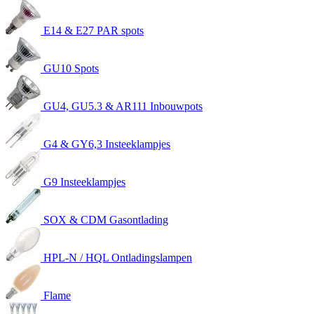
E14 & E27 PAR spots
GU10 Spots
GU4, GU5.3 & AR111 Inbouwpots
G4 & GY6,3 Insteeklampjes
G9 Insteeklampjes
SOX & CDM Gasontlading
HPL-N / HQL Ontladingslampen
Flame