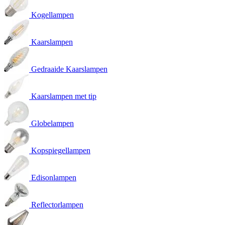
Kogellampen
Kaarslampen
Gedraaide Kaarslampen
Kaarslampen met tip
Globelampen
Kopspiegellampen
Edisonlampen
Reflectorlampen