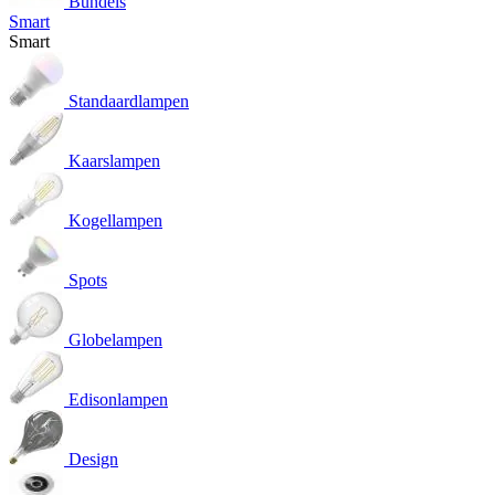
Bundels
Smart
Smart
Standaardlampen
Kaarslampen
Kogellampen
Spots
Globelampen
Edisonlampen
Design