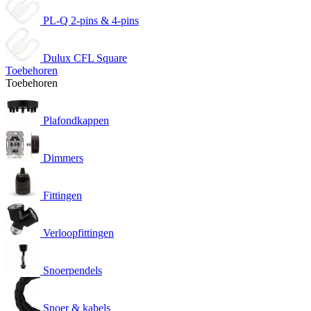
PL-Q 2-pins & 4-pins
Dulux CFL Square
Toebehoren
Toebehoren
Plafondkappen
Dimmers
Fittingen
Verloopfittingen
Snoerpendels
Snoer & kabels