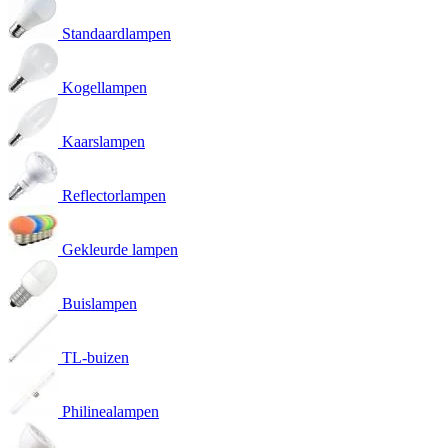
Standaardlampen
Kogellampen
Kaarslampen
Reflectorlampen
Gekleurde lampen
Buislampen
TL-buizen
Philinealampen