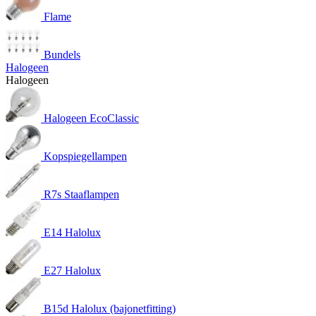
Flame
Bundels
Halogeen
Halogeen
Halogeen EcoClassic
Kopspiegellampen
R7s Staaflampen
E14 Halolux
E27 Halolux
B15d Halolux (bajonetfitting)