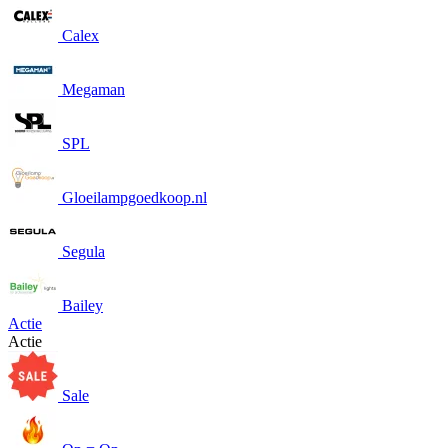
Calex
Megaman
SPL
Gloeilampgoedkoop.nl
Segula
Bailey
Actie
Actie
Sale