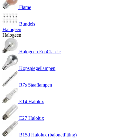
Flame
Bundels
Halogeen
Halogeen
Halogeen EcoClassic
Kopspiegellampen
R7s Staaflampen
E14 Halolux
E27 Halolux
B15d Halolux (bajonetfitting)