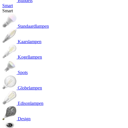
Bundels
Smart
Smart
Standaardlampen
Kaarslampen
Kogellampen
Spots
Globelampen
Edisonlampen
Design