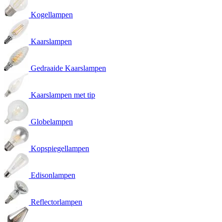
Kogellampen
Kaarslampen
Gedraaide Kaarslampen
Kaarslampen met tip
Globelampen
Kopspiegellampen
Edisonlampen
Reflectorlampen