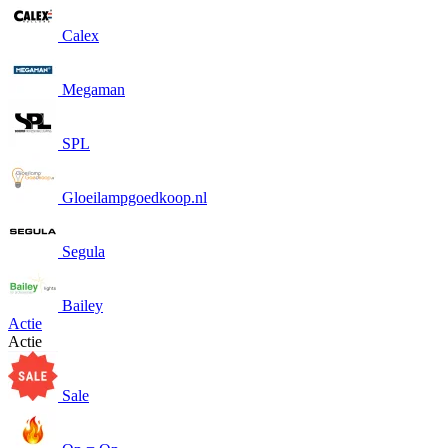
Calex
Megaman
SPL
Gloeilampgoedkoop.nl
Segula
Bailey
Actie
Actie
Sale