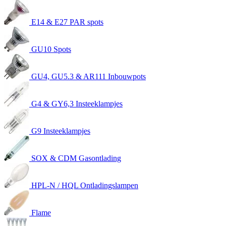
E14 & E27 PAR spots
GU10 Spots
GU4, GU5.3 & AR111 Inbouwpots
G4 & GY6,3 Insteeklampjes
G9 Insteeklampjes
SOX & CDM Gasontlading
HPL-N / HQL Ontladingslampen
Flame