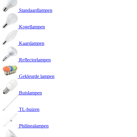
Standaardlampen
Kogellampen
Kaarslampen
Reflectorlampen
Gekleurde lampen
Buislampen
TL-buizen
Philinealampen