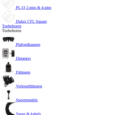
PL-Q 2-pins & 4-pins
Dulux CFL Square
Toebehoren
Toebehoren
Plafondkappen
Dimmers
Fittingen
Verloopfittingen
Snoerpendels
Snoer & kabels