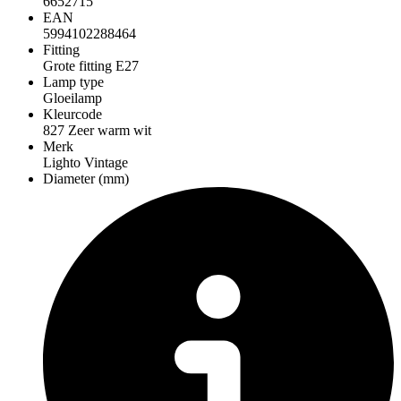
6652715
EAN
5994102288464
Fitting
Grote fitting E27
Lamp type
Gloeilamp
Kleurcode
827 Zeer warm wit
Merk
Lighto Vintage
Diameter (mm)