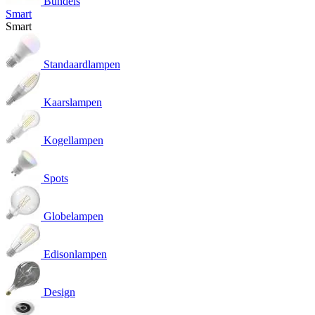
Bundels
Smart
Smart
Standaardlampen
Kaarslampen
Kogellampen
Spots
Globelampen
Edisonlampen
Design