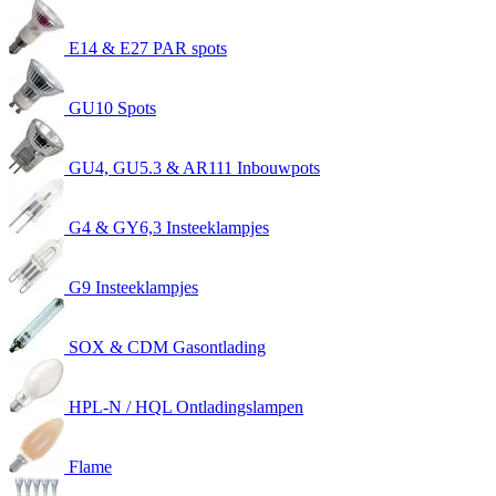
E14 & E27 PAR spots
GU10 Spots
GU4, GU5.3 & AR111 Inbouwpots
G4 & GY6,3 Insteeklampjes
G9 Insteeklampjes
SOX & CDM Gasontlading
HPL-N / HQL Ontladingslampen
Flame