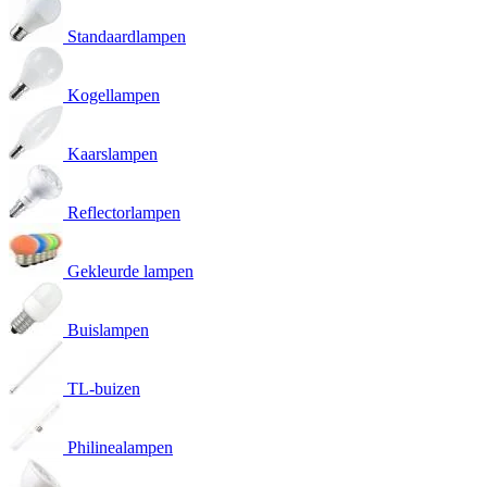
Standaardlampen
Kogellampen
Kaarslampen
Reflectorlampen
Gekleurde lampen
Buislampen
TL-buizen
Philinealampen