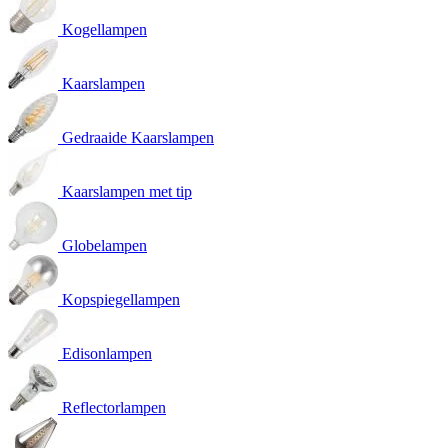
Kogellampen
Kaarslampen
Gedraaide Kaarslampen
Kaarslampen met tip
Globelampen
Kopspiegellampen
Edisonlampen
Reflectorlampen