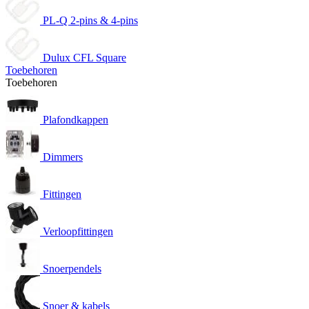
PL-Q 2-pins & 4-pins
Dulux CFL Square
Toebehoren
Toebehoren
Plafondkappen
Dimmers
Fittingen
Verloopfittingen
Snoerpendels
Snoer & kabels