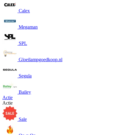
Calex
Megaman
SPL
Gloeilampgoedkoop.nl
Segula
Bailey
Actie
Actie
Sale