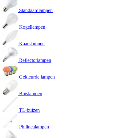
Standaardlampen
Kogellampen
Kaarslampen
Reflectorlampen
Gekleurde lampen
Buislampen
TL-buizen
Philinealampen