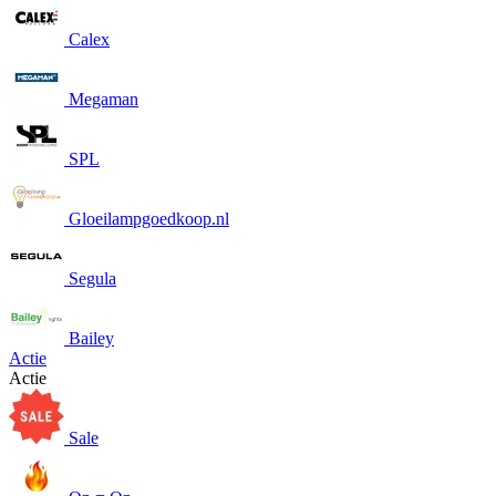
Calex
Megaman
SPL
Gloeilampgoedkoop.nl
Segula
Bailey
Actie
Actie
Sale