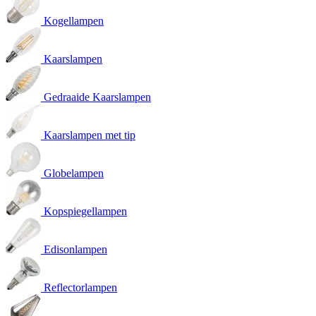
Kogellampen
Kaarslampen
Gedraaide Kaarslampen
Kaarslampen met tip
Globelampen
Kopspiegellampen
Edisonlampen
Reflectorlampen