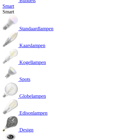
Bundels
Smart
Smart
Standaardlampen
Kaarslampen
Kogellampen
Spots
Globelampen
Edisonlampen
Design