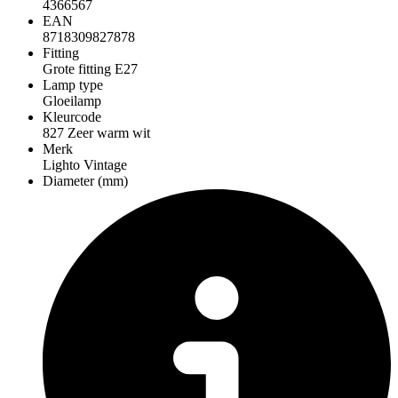
4366567
EAN
8718309827878
Fitting
Grote fitting E27
Lamp type
Gloeilamp
Kleurcode
827 Zeer warm wit
Merk
Lighto Vintage
Diameter (mm)