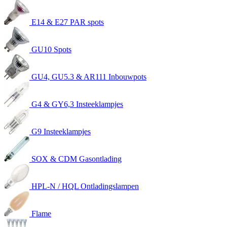
E14 & E27 PAR spots
GU10 Spots
GU4, GU5.3 & AR111 Inbouwpots
G4 & GY6,3 Insteeklampjes
G9 Insteeklampjes
SOX & CDM Gasontlading
HPL-N / HQL Ontladingslampen
Flame