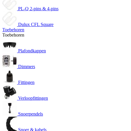
PL-Q 2-pins & 4-pins
Dulux CFL Square
Toebehoren
Toebehoren
Plafondkappen
Dimmers
Fittingen
Verloopfittingen
Snoerpendels
Snoer & kabels