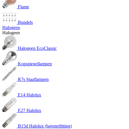
Flame
Bundels
Halogeen
Halogeen
Halogeen EcoClassic
Kopspiegellampen
R7s Staaflampen
E14 Halolux
E27 Halolux
B15d Halolux (bajonetfitting)