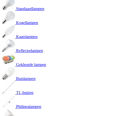
Standaardlampen
Kogellampen
Kaarslampen
Reflectorlampen
Gekleurde lampen
Buislampen
TL-buizen
Philinealampen