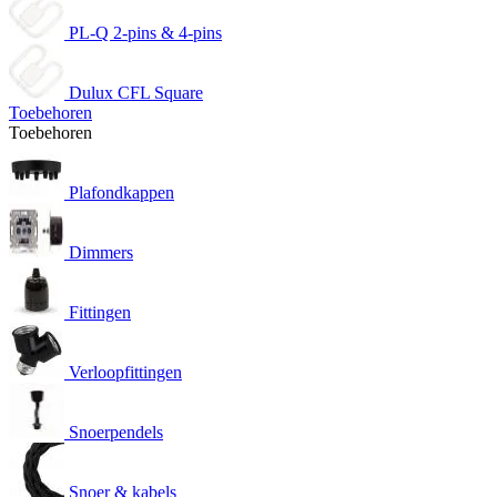
PL-Q 2-pins & 4-pins
Dulux CFL Square
Toebehoren
Toebehoren
Plafondkappen
Dimmers
Fittingen
Verloopfittingen
Snoerpendels
Snoer & kabels