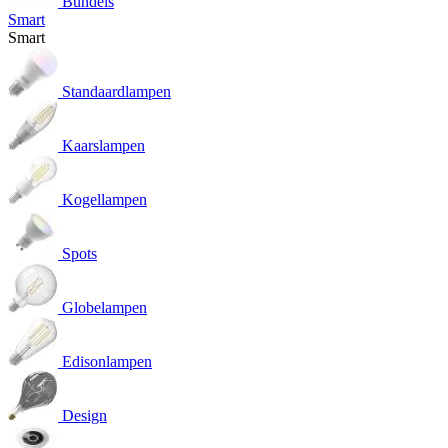
Bundels
Smart
Smart
Standaardlampen
Kaarslampen
Kogellampen
Spots
Globelampen
Edisonlampen
Design