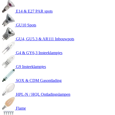
E14 & E27 PAR spots
GU10 Spots
GU4, GU5.3 & AR111 Inbouwpots
G4 & GY6,3 Insteeklampjes
G9 Insteeklampjes
SOX & CDM Gasontlading
HPL-N / HQL Ontladingslampen
Flame