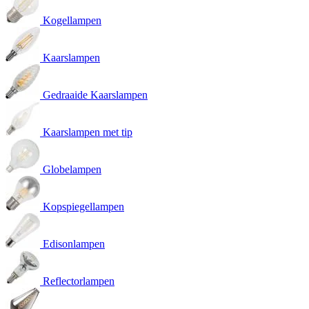
Kogellampen
Kaarslampen
Gedraaide Kaarslampen
Kaarslampen met tip
Globelampen
Kopspiegellampen
Edisonlampen
Reflectorlampen