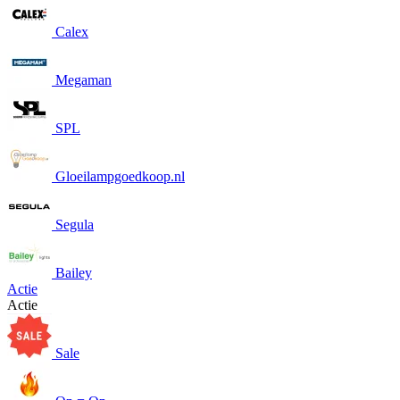
Calex
Megaman
SPL
Gloeilampgoedkoop.nl
Segula
Bailey
Actie
Actie
Sale