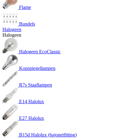
Flame
Bundels
Halogeen
Halogeen
Halogeen EcoClassic
Kopspiegellampen
R7s Staaflampen
E14 Halolux
E27 Halolux
B15d Halolux (bajonetfitting)