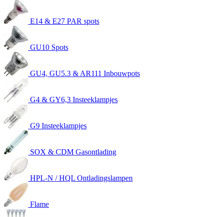
E14 & E27 PAR spots
GU10 Spots
GU4, GU5.3 & AR111 Inbouwpots
G4 & GY6,3 Insteeklampjes
G9 Insteeklampjes
SOX & CDM Gasontlading
HPL-N / HQL Ontladingslampen
Flame