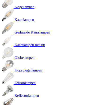
Kogellampen
Kaarslampen
Gedraaide Kaarslampen
Kaarslampen met tip
Globelampen
Kopspiegellampen
Edisonlampen
Reflectorlampen