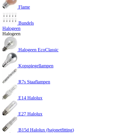
Flame
Bundels
Halogeen
Halogeen
Halogeen EcoClassic
Kopspiegellampen
R7s Staaflampen
E14 Halolux
E27 Halolux
B15d Halolux (bajonetfitting)