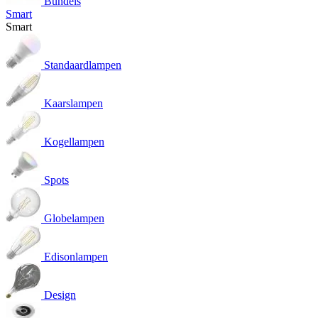
Bundels
Smart
Smart
Standaardlampen
Kaarslampen
Kogellampen
Spots
Globelampen
Edisonlampen
Design