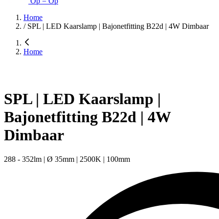
Op = Op
Home
/
SPL | LED Kaarslamp | Bajonetfitting B22d | 4W Dimbaar
Home
SPL | LED Kaarslamp |
Bajonetfitting B22d | 4W
Dimbaar
288 - 352lm | Ø 35mm | 2500K | 100mm