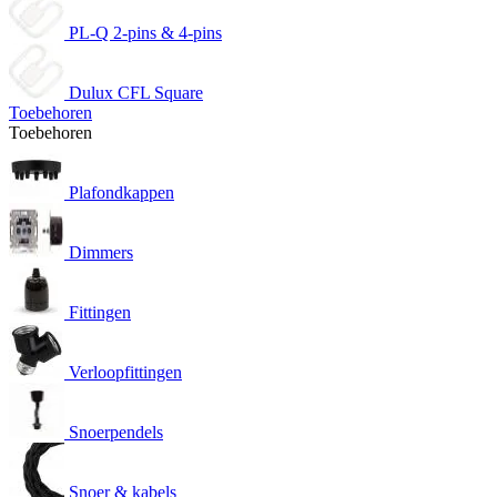
PL-Q 2-pins & 4-pins
Dulux CFL Square
Toebehoren
Toebehoren
Plafondkappen
Dimmers
Fittingen
Verloopfittingen
Snoerpendels
Snoer & kabels