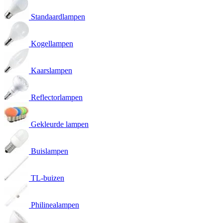
Standaardlampen
Kogellampen
Kaarslampen
Reflectorlampen
Gekleurde lampen
Buislampen
TL-buizen
Philinealampen