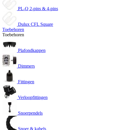
PL-Q 2-pins & 4-pins
Dulux CFL Square
Toebehoren
Toebehoren
Plafondkappen
Dimmers
Fittingen
Verloopfittingen
Snoerpendels
Snoer & kabels