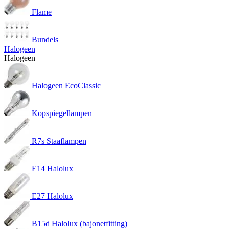
Flame
Bundels
Halogeen
Halogeen
Halogeen EcoClassic
Kopspiegellampen
R7s Staaflampen
E14 Halolux
E27 Halolux
B15d Halolux (bajonetfitting)