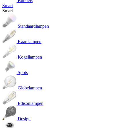
Bundels
Smart
Smart
Standaardlampen
Kaarslampen
Kogellampen
Spots
Globelampen
Edisonlampen
Design