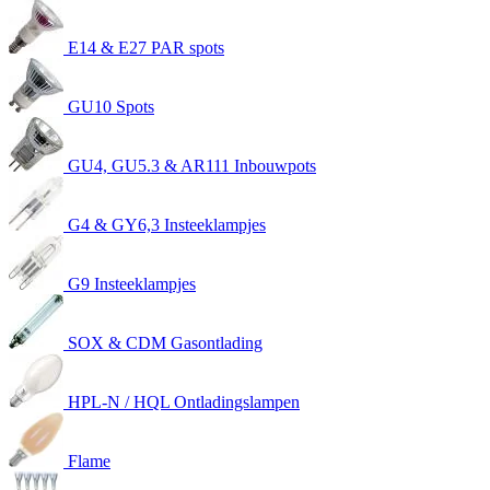
E14 & E27 PAR spots
GU10 Spots
GU4, GU5.3 & AR111 Inbouwpots
G4 & GY6,3 Insteeklampjes
G9 Insteeklampjes
SOX & CDM Gasontlading
HPL-N / HQL Ontladingslampen
Flame