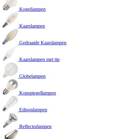
Kogellampen
Kaarslampen
Gedraaide Kaarslampen
Kaarslampen met tip
Globelampen
Kopspiegellampen
Edisonlampen
Reflectorlampen