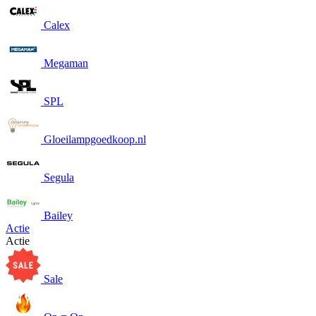
Calex
Megaman
SPL
Gloeilampgoedkoop.nl
Segula
Bailey
Actie
Actie
Sale