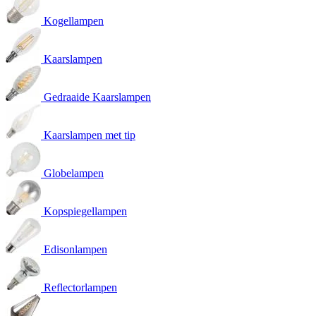
Kogellampen
Kaarslampen
Gedraaide Kaarslampen
Kaarslampen met tip
Globelampen
Kopspiegellampen
Edisonlampen
Reflectorlampen