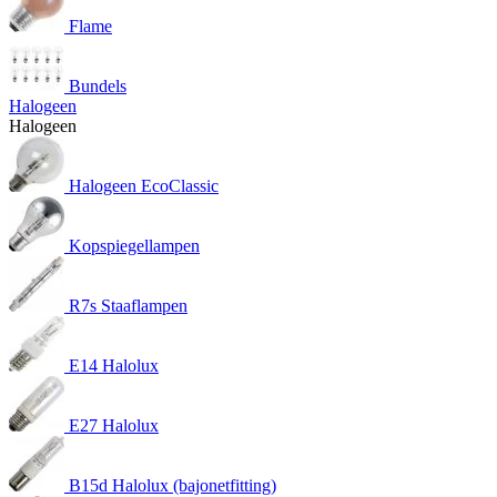
Flame
Bundels
Halogeen
Halogeen
Halogeen EcoClassic
Kopspiegellampen
R7s Staaflampen
E14 Halolux
E27 Halolux
B15d Halolux (bajonetfitting)