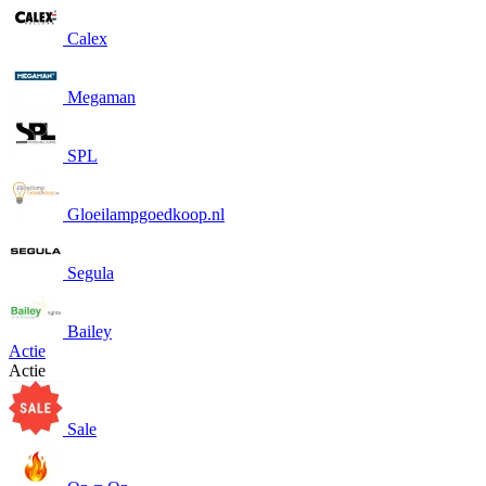
Calex
Megaman
SPL
Gloeilampgoedkoop.nl
Segula
Bailey
Actie
Actie
Sale