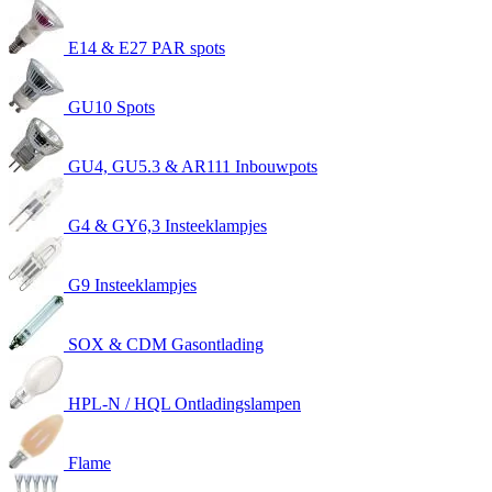
E14 & E27 PAR spots
GU10 Spots
GU4, GU5.3 & AR111 Inbouwpots
G4 & GY6,3 Insteeklampjes
G9 Insteeklampjes
SOX & CDM Gasontlading
HPL-N / HQL Ontladingslampen
Flame