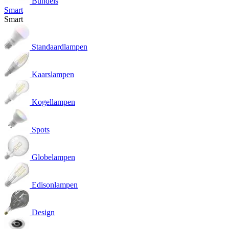
Bundels
Smart
Smart
Standaardlampen
Kaarslampen
Kogellampen
Spots
Globelampen
Edisonlampen
Design