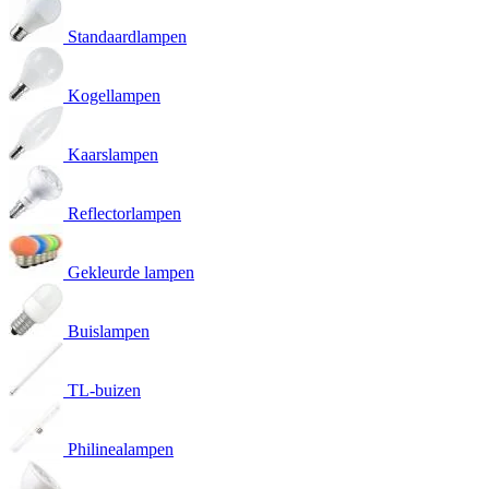
Standaardlampen
Kogellampen
Kaarslampen
Reflectorlampen
Gekleurde lampen
Buislampen
TL-buizen
Philinealampen