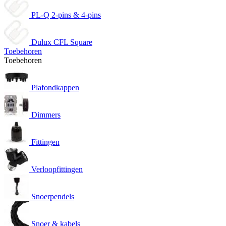
PL-Q 2-pins & 4-pins
Dulux CFL Square
Toebehoren
Toebehoren
Plafondkappen
Dimmers
Fittingen
Verloopfittingen
Snoerpendels
Snoer & kabels