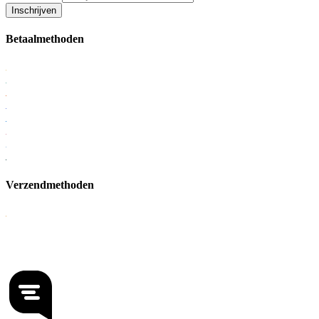
Inschrijven
Betaalmethoden
Verzendmethoden
KvK: 56951795
BTW: NL852375682B01
Onderdeel van Lampgoedkoop.nl B.V.