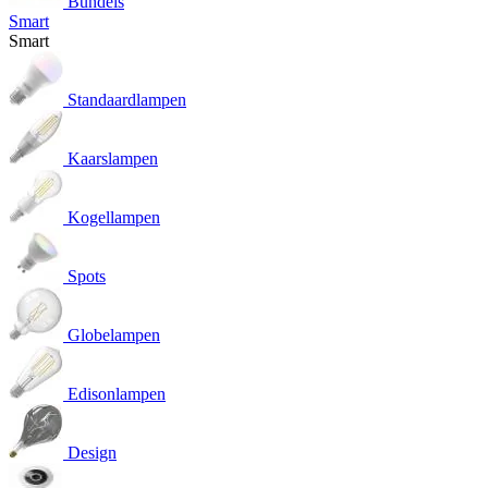
Bundels
Smart
Smart
Standaardlampen
Kaarslampen
Kogellampen
Spots
Globelampen
Edisonlampen
Design