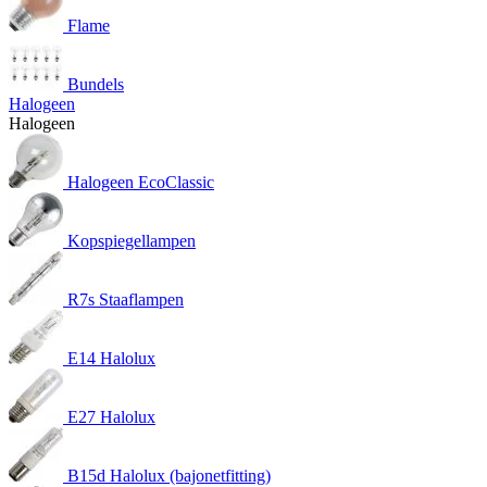
Flame
Bundels
Halogeen
Halogeen
Halogeen EcoClassic
Kopspiegellampen
R7s Staaflampen
E14 Halolux
E27 Halolux
B15d Halolux (bajonetfitting)