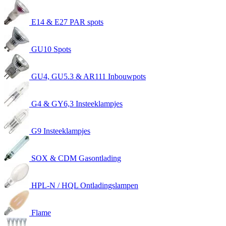
E14 & E27 PAR spots
GU10 Spots
GU4, GU5.3 & AR111 Inbouwpots
G4 & GY6,3 Insteeklampjes
G9 Insteeklampjes
SOX & CDM Gasontlading
HPL-N / HQL Ontladingslampen
Flame