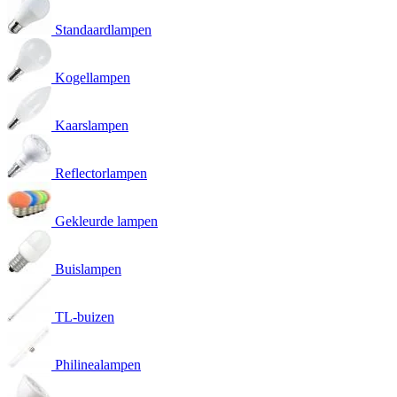
Standaardlampen
Kogellampen
Kaarslampen
Reflectorlampen
Gekleurde lampen
Buislampen
TL-buizen
Philinealampen