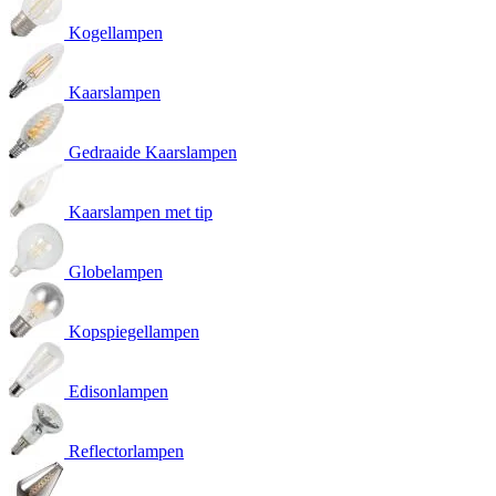
Kogellampen
Kaarslampen
Gedraaide Kaarslampen
Kaarslampen met tip
Globelampen
Kopspiegellampen
Edisonlampen
Reflectorlampen