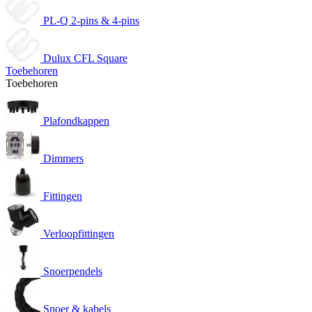
PL-Q 2-pins & 4-pins
Dulux CFL Square
Toebehoren
Toebehoren
Plafondkappen
Dimmers
Fittingen
Verloopfittingen
Snoerpendels
Snoer & kabels