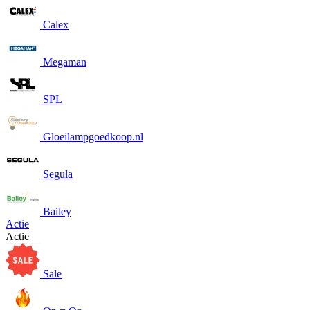
Calex
Megaman
SPL
Gloeilampgoedkoop.nl
Segula
Bailey
Actie
Actie
Sale