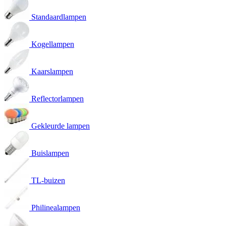
Standaardlampen
Kogellampen
Kaarslampen
Reflectorlampen
Gekleurde lampen
Buislampen
TL-buizen
Philinealampen