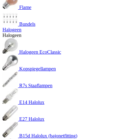
Flame
Bundels
Halogeen
Halogeen
Halogeen EcoClassic
Kopspiegellampen
R7s Staaflampen
E14 Halolux
E27 Halolux
B15d Halolux (bajonetfitting)