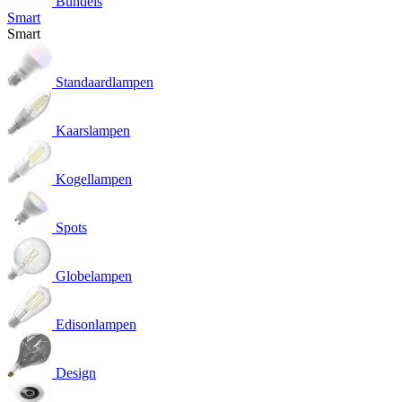
Bundels
Smart
Smart
Standaardlampen
Kaarslampen
Kogellampen
Spots
Globelampen
Edisonlampen
Design