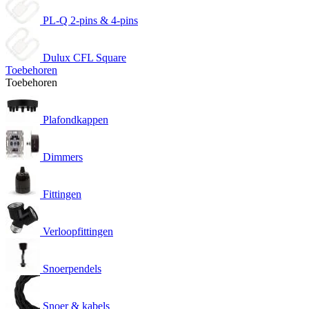
PL-Q 2-pins & 4-pins
Dulux CFL Square
Toebehoren
Toebehoren
Plafondkappen
Dimmers
Fittingen
Verloopfittingen
Snoerpendels
Snoer & kabels