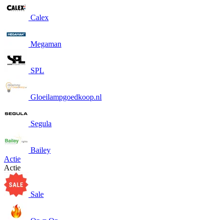
Calex
Megaman
SPL
Gloeilampgoedkoop.nl
Segula
Bailey
Actie
Actie
Sale