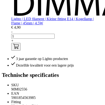
Lighto | LED filament | Kleine fitting E14 | Kogellamp |
Flame | 45mm | 4.5W
€ 4,90
-
+
3 jaar garantie op Lighto producten
Dezelfde kwaliteit voor een lagere prijs
Technische specificaties
SKU
MM02556
EAN
5901854563985
Fitting