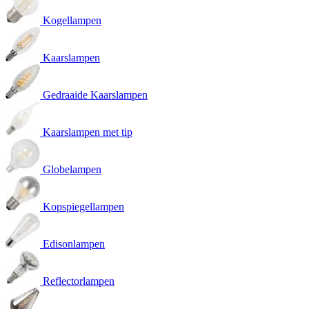
Kogellampen
Kaarslampen
Gedraaide Kaarslampen
Kaarslampen met tip
Globelampen
Kopspiegellampen
Edisonlampen
Reflectorlampen