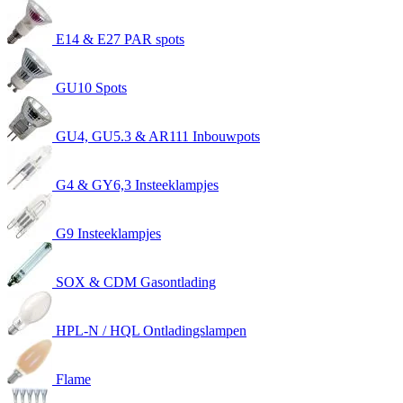
E14 & E27 PAR spots
GU10 Spots
GU4, GU5.3 & AR111 Inbouwpots
G4 & GY6,3 Insteeklampjes
G9 Insteeklampjes
SOX & CDM Gasontlading
HPL-N / HQL Ontladingslampen
Flame