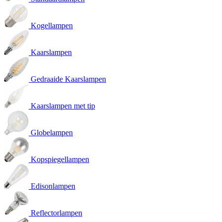
Kogellampen
Kaarslampen
Gedraaide Kaarslampen
Kaarslampen met tip
Globelampen
Kopspiegellampen
Edisonlampen
Reflectorlampen