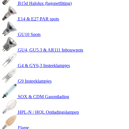
B15d Halolux (bajonetfitting)
E14 & E27 PAR spots
GU10 Spots
GU4, GU5.3 & AR111 Inbouwpots
G4 & GY6,3 Insteeklampjes
G9 Insteeklampjes
SOX & CDM Gasontlading
HPL-N / HQL Ontladingslampen
Flame