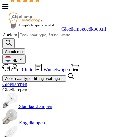
Gloeilampgoedkoop.nl
Zoeken
Annuleren
NL
Offerte
Winkelwagen
Gloeilampen
Gloeilampen
Standaardlampen
Kogellampen