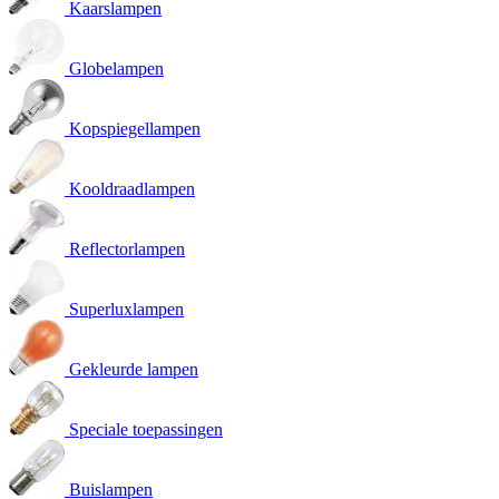
Kaarslampen
Globelampen
Kopspiegellampen
Kooldraadlampen
Reflectorlampen
Superluxlampen
Gekleurde lampen
Speciale toepassingen
Buislampen