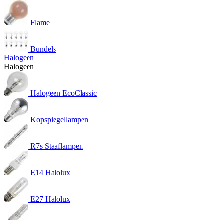
Flame
Bundels
Halogeen
Halogeen
Halogeen EcoClassic
Kopspiegellampen
R7s Staaflampen
E14 Halolux
E27 Halolux