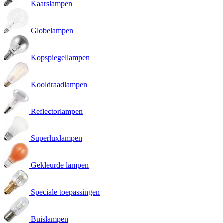
Kaarslampen
Globelampen
Kopspiegellampen
Kooldraadlampen
Reflectorlampen
Superluxlampen
Gekleurde lampen
Speciale toepassingen
Buislampen