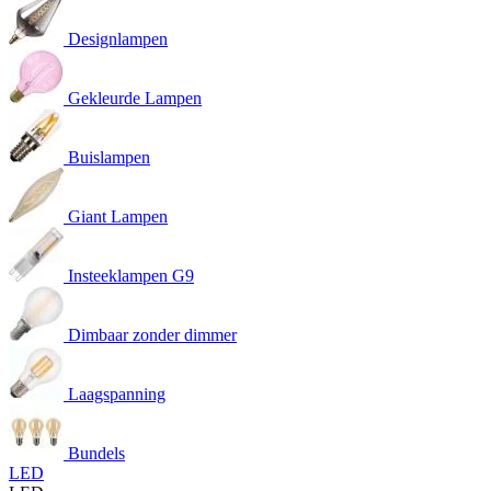
Designlampen
Gekleurde Lampen
Buislampen
Giant Lampen
Insteeklampen G9
Dimbaar zonder dimmer
Laagspanning
Bundels
LED