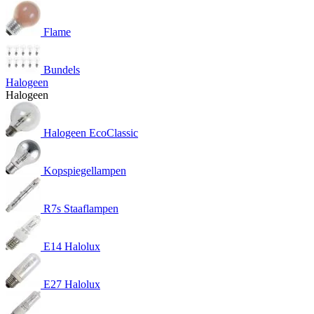
Flame
Bundels
Halogeen
Halogeen
Halogeen EcoClassic
Kopspiegellampen
R7s Staaflampen
E14 Halolux
E27 Halolux