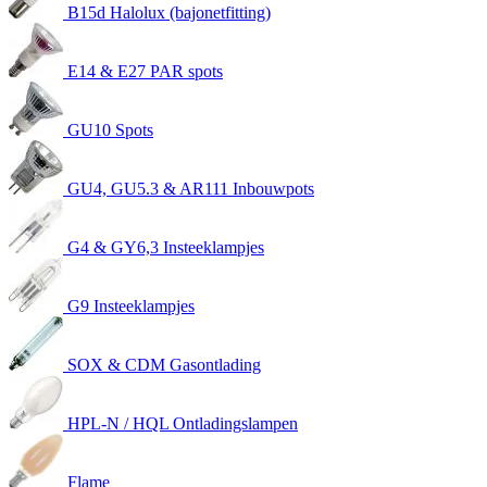
B15d Halolux (bajonetfitting)
E14 & E27 PAR spots
GU10 Spots
GU4, GU5.3 & AR111 Inbouwpots
G4 & GY6,3 Insteeklampjes
G9 Insteeklampjes
SOX & CDM Gasontlading
HPL-N / HQL Ontladingslampen
Flame