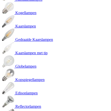
Kogellampen
Kaarslampen
Gedraaide Kaarslampen
Kaarslampen met tip
Globelampen
Kopspiegellampen
Edisonlampen
Reflectorlampen