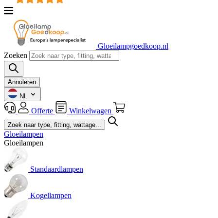
Gloeilampgoedkoop.nl
Zoeken
Annuleren
NL
Offerte
Winkelwagen
Gloeilampen
Gloeilampen
Standaardlampen
Kogellampen