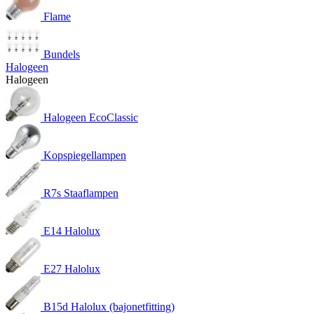
Flame
Bundels
Halogeen
Halogeen
Halogeen EcoClassic
Kopspiegellampen
R7s Staaflampen
E14 Halolux
E27 Halolux
B15d Halolux (bajonetfitting)