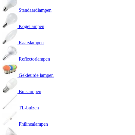
Standaardlampen
Kogellampen
Kaarslampen
Reflectorlampen
Gekleurde lampen
Buislampen
TL-buizen
Philinealampen