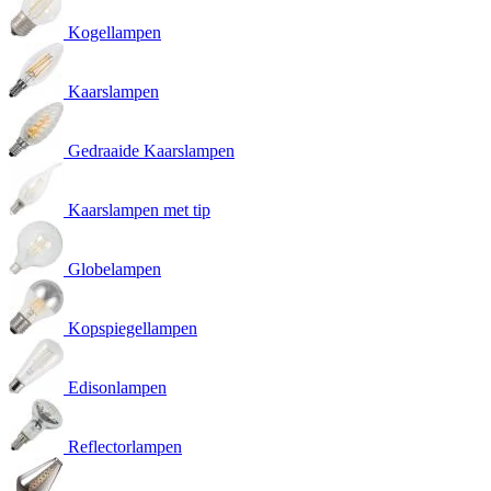
Kogellampen
Kaarslampen
Gedraaide Kaarslampen
Kaarslampen met tip
Globelampen
Kopspiegellampen
Edisonlampen
Reflectorlampen