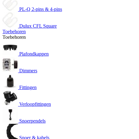
PL-Q 2-pins & 4-pins
Dulux CFL Square
Toebehoren
Toebehoren
Plafondkappen
Dimmers
Fittingen
Verloopfittingen
Snoerpendels
Snoer & kabels