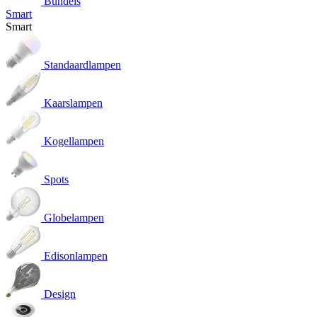
Bundels
Smart
Smart
Standaardlampen
Kaarslampen
Kogellampen
Spots
Globelampen
Edisonlampen
Design