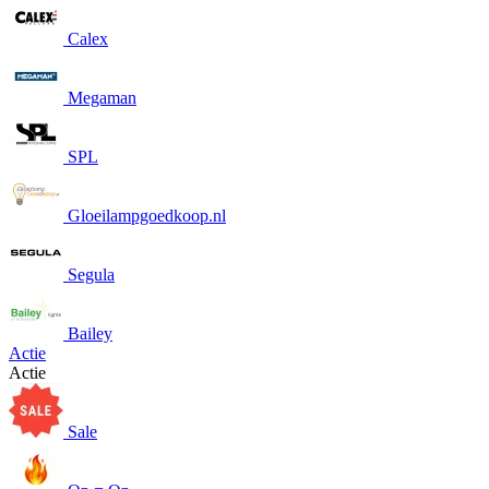
Calex
Megaman
SPL
Gloeilampgoedkoop.nl
Segula
Bailey
Actie
Actie
Sale