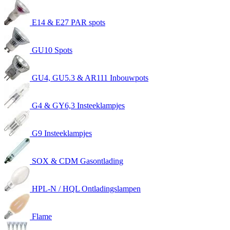
E14 & E27 PAR spots
GU10 Spots
GU4, GU5.3 & AR111 Inbouwpots
G4 & GY6,3 Insteeklampjes
G9 Insteeklampjes
SOX & CDM Gasontlading
HPL-N / HQL Ontladingslampen
Flame