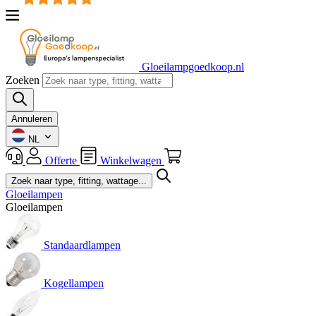
Gloeilampgoedkoop.nl
Zoeken
Annuleren
NL
Offerte
Winkelwagen
Gloeilampen
Gloeilampen
Standaardlampen
Kogellampen