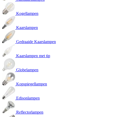
Kogellampen
Kaarslampen
Gedraaide Kaarslampen
Kaarslampen met tip
Globelampen
Kopspiegellampen
Edisonlampen
Reflectorlampen