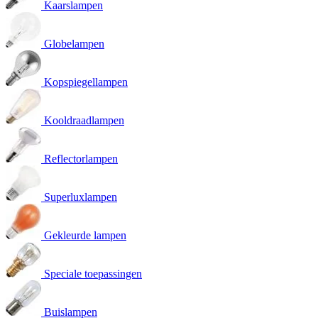
Kaarslampen
Globelampen
Kopspiegellampen
Kooldraadlampen
Reflectorlampen
Superluxlampen
Gekleurde lampen
Speciale toepassingen
Buislampen