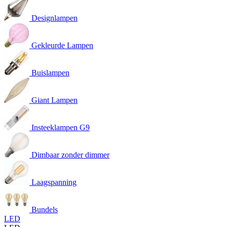
Designlampen
Gekleurde Lampen
Buislampen
Giant Lampen
Insteeklampen G9
Dimbaar zonder dimmer
Laagspanning
Bundels
LED