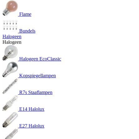
Flame
Bundels
Halogeen
Halogeen
Halogeen EcoClassic
Kopspiegellampen
R7s Staaflampen
E14 Halolux
E27 Halolux