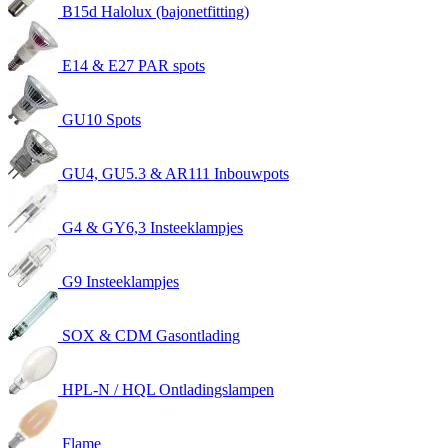
B15d Halolux (bajonetfitting)
E14 & E27 PAR spots
GU10 Spots
GU4, GU5.3 & AR111 Inbouwpots
G4 & GY6,3 Insteeklampjes
G9 Insteeklampjes
SOX & CDM Gasontlading
HPL-N / HQL Ontladingslampen
Flame