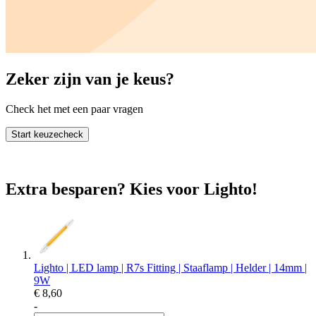
Zeker zijn van je keus?
Check het met een paar vragen
Start keuzecheck
Extra besparen? Kies voor Lighto!
Lighto | LED lamp | R7s Fitting | Staaflamp | Helder | 14mm |
9W
€ 8,60
-