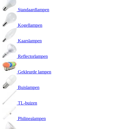
Standaardlampen
Kogellampen
Kaarslampen
Reflectorlampen
Gekleurde lampen
Buislampen
TL-buizen
Philinealampen