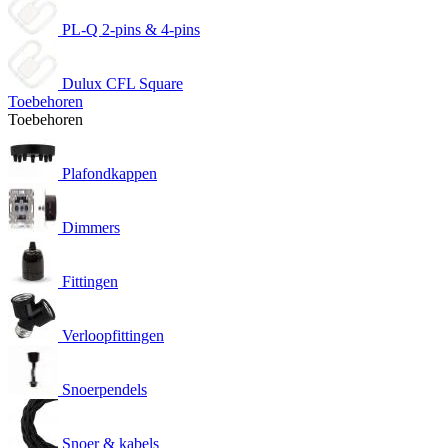
PL-Q 2-pins & 4-pins
Dulux CFL Square
Toebehoren
Toebehoren
Plafondkappen
Dimmers
Fittingen
Verloopfittingen
Snoerpendels
Snoer & kabels