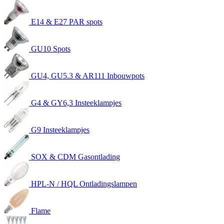
E14 & E27 PAR spots
GU10 Spots
GU4, GU5.3 & AR111 Inbouwpots
G4 & GY6,3 Insteeklampjes
G9 Insteeklampjes
SOX & CDM Gasontlading
HPL-N / HQL Ontladingslampen
Flame