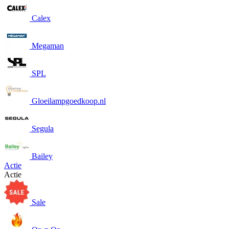
Calex
Megaman
SPL
Gloeilampgoedkoop.nl
Segula
Bailey
Actie
Actie
Sale