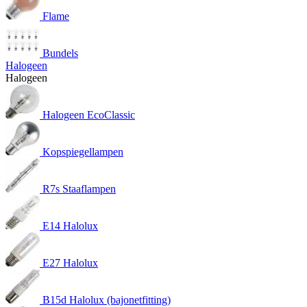
Flame
Bundels
Halogeen
Halogeen
Halogeen EcoClassic
Kopspiegellampen
R7s Staaflampen
E14 Halolux
E27 Halolux
B15d Halolux (bajonetfitting)