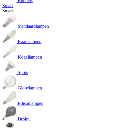
Bundels
Smart
Smart
Standaardlampen
Kaarslampen
Kogellampen
Spots
Globelampen
Edisonlampen
Design