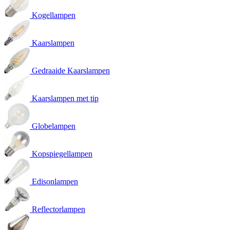
Kogellampen
Kaarslampen
Gedraaide Kaarslampen
Kaarslampen met tip
Globelampen
Kopspiegellampen
Edisonlampen
Reflectorlampen