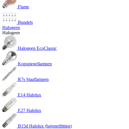
Flame
Bundels
Halogeen
Halogeen
Halogeen EcoClassic
Kopspiegellampen
R7s Staaflampen
E14 Halolux
E27 Halolux
B15d Halolux (bajonetfitting)