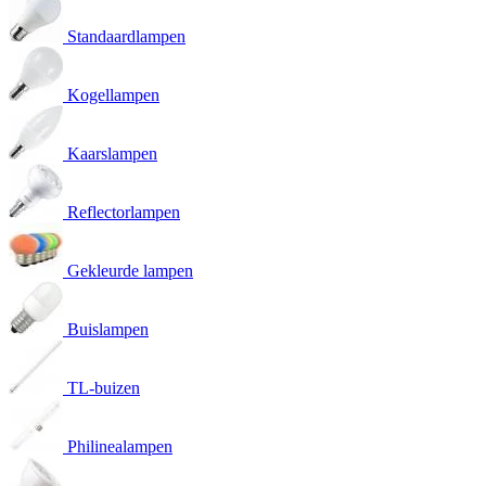
Standaardlampen
Kogellampen
Kaarslampen
Reflectorlampen
Gekleurde lampen
Buislampen
TL-buizen
Philinealampen