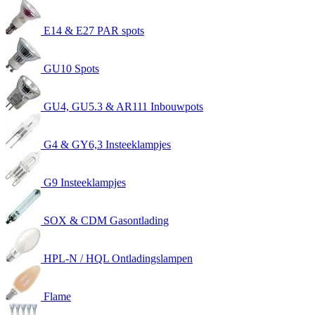
E14 & E27 PAR spots
GU10 Spots
GU4, GU5.3 & AR111 Inbouwpots
G4 & GY6,3 Insteeklampjes
G9 Insteeklampjes
SOX & CDM Gasontlading
HPL-N / HQL Ontladingslampen
Flame