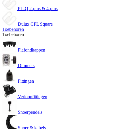
PL-Q 2-pins & 4-pins
Dulux CFL Square
Toebehoren
Toebehoren
Plafondkappen
Dimmers
Fittingen
Verloopfittingen
Snoerpendels
Snoer & kabels