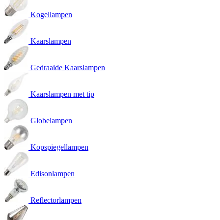
Kogellampen
Kaarslampen
Gedraaide Kaarslampen
Kaarslampen met tip
Globelampen
Kopspiegellampen
Edisonlampen
Reflectorlampen