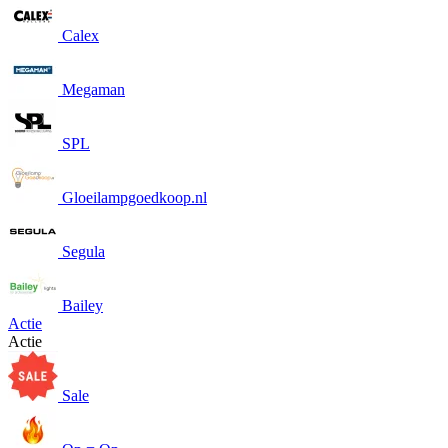
Calex
Megaman
SPL
Gloeilampgoedkoop.nl
Segula
Bailey
Actie
Actie
Sale