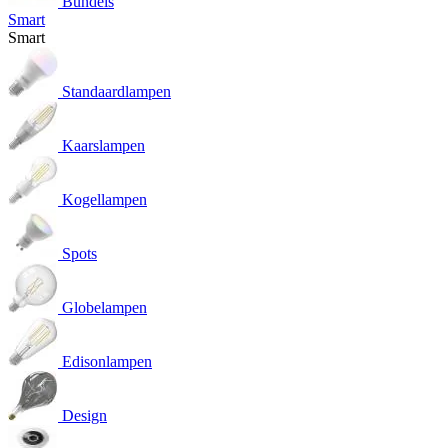
Bundels
Smart
Smart
Standaardlampen
Kaarslampen
Kogellampen
Spots
Globelampen
Edisonlampen
Design