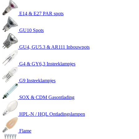
E14 & E27 PAR spots
GU10 Spots
GU4, GU5.3 & AR111 Inbouwpots
G4 & GY6,3 Insteeklampjes
G9 Insteeklampjes
SOX & CDM Gasontlading
HPL-N / HQL Ontladingslampen
Flame