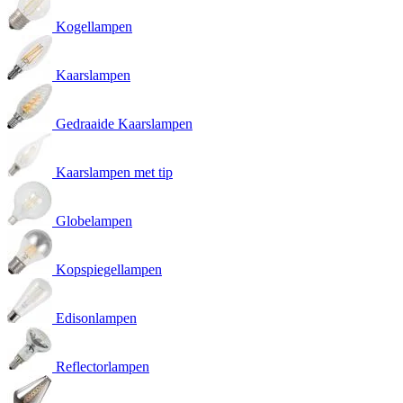
Kogellampen
Kaarslampen
Gedraaide Kaarslampen
Kaarslampen met tip
Globelampen
Kopspiegellampen
Edisonlampen
Reflectorlampen