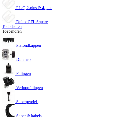
PL-Q 2-pins & 4-pins
Dulux CFL Square
Toebehoren
Toebehoren
Plafondkappen
Dimmers
Fittingen
Verloopfittingen
Snoerpendels
Snoer & kabels