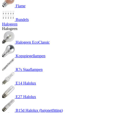
Flame
Bundels
Halogeen
Halogeen
Halogeen EcoClassic
Kopspiegellampen
R7s Staaflampen
E14 Halolux
E27 Halolux
B15d Halolux (bajonetfitting)