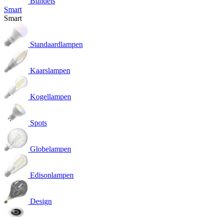
Bundels
Smart
Smart
Standaardlampen
Kaarslampen
Kogellampen
Spots
Globelampen
Edisonlampen
Design