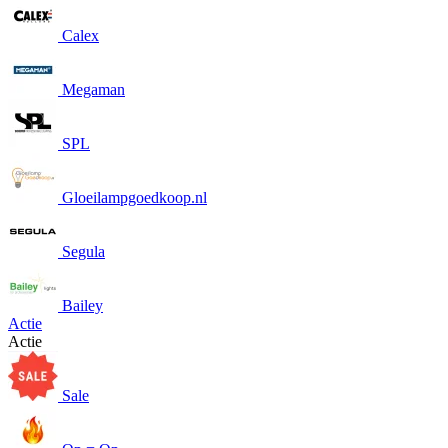
Calex
Megaman
SPL
Gloeilampgoedkoop.nl
Segula
Bailey
Actie
Actie
Sale