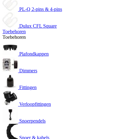
PL-Q 2-pins & 4-pins
Dulux CFL Square
Toebehoren
Toebehoren
Plafondkappen
Dimmers
Fittingen
Verloopfittingen
Snoerpendels
Snoer & kabels