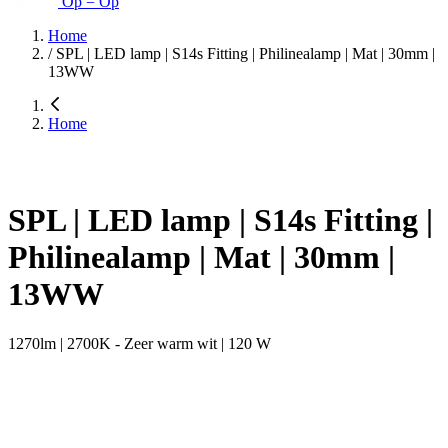
Op = Op
Home
/
SPL | LED lamp | S14s Fitting | Philinealamp | Mat | 30mm |
13WW
Home
SPL | LED lamp | S14s Fitting |
Philinealamp | Mat | 30mm |
13WW
1270lm | 2700K - Zeer warm wit | 120 W