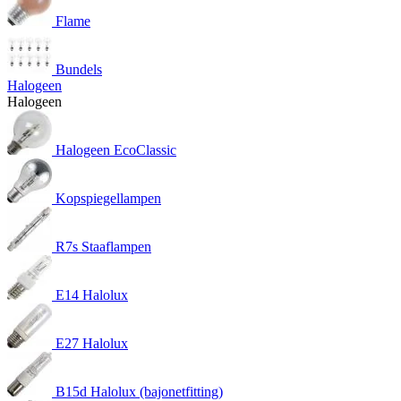
Flame
Bundels
Halogeen
Halogeen
Halogeen EcoClassic
Kopspiegellampen
R7s Staaflampen
E14 Halolux
E27 Halolux
B15d Halolux (bajonetfitting)