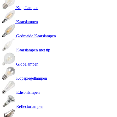
Kogellampen
Kaarslampen
Gedraaide Kaarslampen
Kaarslampen met tip
Globelampen
Kopspiegellampen
Edisonlampen
Reflectorlampen