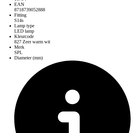
EAN
8718739052888
Fitting
S14s
Lamp type
LED lamp
Kleurcode
827 Zeer warm wit
Merk
SPL
Diameter (mm)