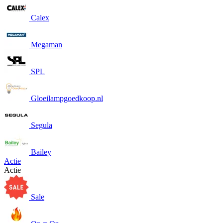
Calex
Megaman
SPL
Gloeilampgoedkoop.nl
Segula
Bailey
Actie
Actie
Sale