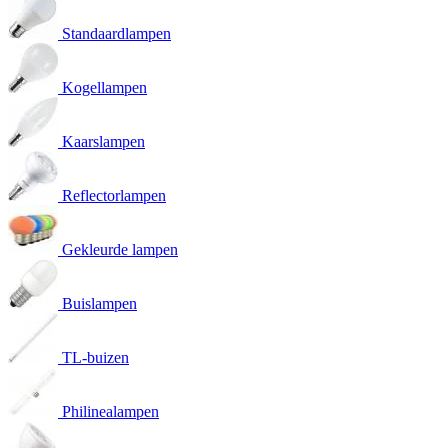
Standaardlampen
Kogellampen
Kaarslampen
Reflectorlampen
Gekleurde lampen
Buislampen
TL-buizen
Philinealampen