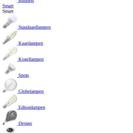
Bundels
Smart
Smart
Standaardlampen
Kaarslampen
Kogellampen
Spots
Globelampen
Edisonlampen
Design