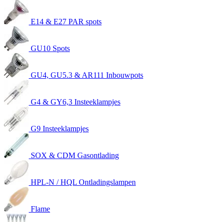
E14 & E27 PAR spots
GU10 Spots
GU4, GU5.3 & AR111 Inbouwpots
G4 & GY6,3 Insteeklampjes
G9 Insteeklampjes
SOX & CDM Gasontlading
HPL-N / HQL Ontladingslampen
Flame