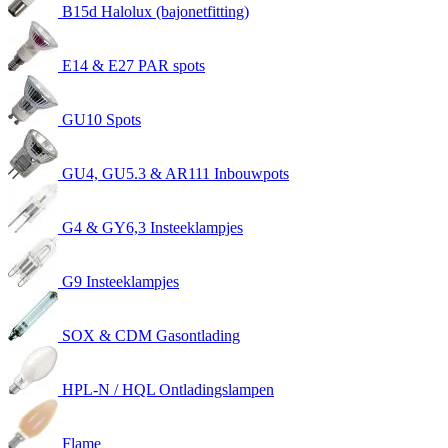
B15d Halolux (bajonetfitting)
E14 & E27 PAR spots
GU10 Spots
GU4, GU5.3 & AR111 Inbouwpots
G4 & GY6,3 Insteeklampjes
G9 Insteeklampjes
SOX & CDM Gasontlading
HPL-N / HQL Ontladingslampen
Flame