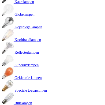
Kaarslampen
Globelampen
Kopspiegellampen
Kooldraadlampen
Reflectorlampen
Superluxlampen
Gekleurde lampen
Speciale toepassingen
Buislampen