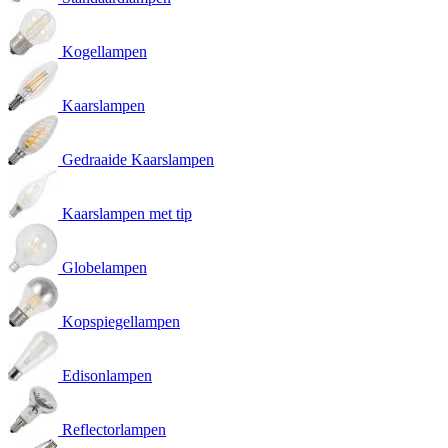
Kogellampen
Kaarslampen
Gedraaide Kaarslampen
Kaarslampen met tip
Globelampen
Kopspiegellampen
Edisonlampen
Reflectorlampen