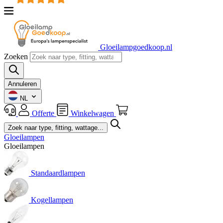
Gloeilampgoedkoop.nl
Zoeken
Annuleren
NL
Offerte
Winkelwagen
Gloeilampen
Gloeilampen
Standaardlampen
Kogellampen