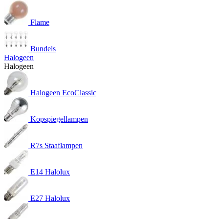
Flame
Bundels
Halogeen
Halogeen
Halogeen EcoClassic
Kopspiegellampen
R7s Staaflampen
E14 Halolux
E27 Halolux