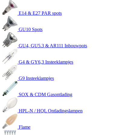
E14 & E27 PAR spots
GU10 Spots
GU4, GU5.3 & AR111 Inbouwpots
G4 & GY6,3 Insteeklampjes
G9 Insteeklampjes
SOX & CDM Gasontlading
HPL-N / HQL Ontladingslampen
Flame