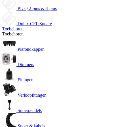
PL-Q 2-pins & 4-pins
Dulux CFL Square
Toebehoren
Toebehoren
Plafondkappen
Dimmers
Fittingen
Verloopfittingen
Snoerpendels
Snoer & kabels