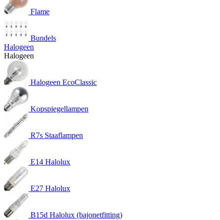
Flame
Bundels
Halogeen
Halogeen
Halogeen EcoClassic
Kopspiegellampen
R7s Staaflampen
E14 Halolux
E27 Halolux
B15d Halolux (bajonetfitting)