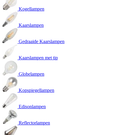
Kogellampen
Kaarslampen
Gedraaide Kaarslampen
Kaarslampen met tip
Globelampen
Kopspiegellampen
Edisonlampen
Reflectorlampen