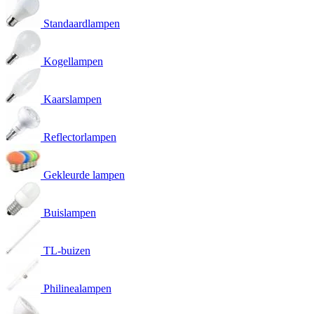
Standaardlampen
Kogellampen
Kaarslampen
Reflectorlampen
Gekleurde lampen
Buislampen
TL-buizen
Philinealampen