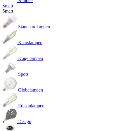
Bundels
Smart
Smart
Standaardlampen
Kaarslampen
Kogellampen
Spots
Globelampen
Edisonlampen
Design