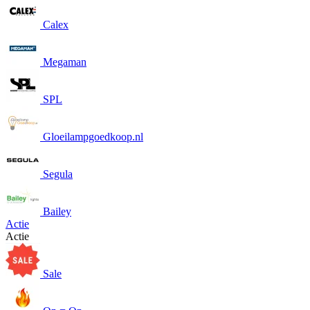
Calex
Megaman
SPL
Gloeilampgoedkoop.nl
Segula
Bailey
Actie
Actie
Sale