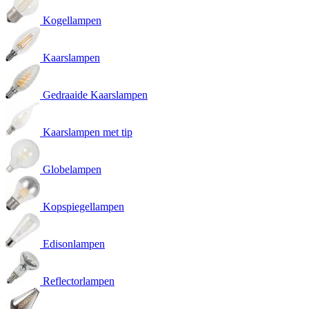
Kogellampen
Kaarslampen
Gedraaide Kaarslampen
Kaarslampen met tip
Globelampen
Kopspiegellampen
Edisonlampen
Reflectorlampen