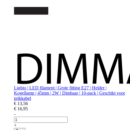
Lighto | LED filament | Grote fitting E27 | Helder |
Kogellamp | 45mm | 2W | Dimbaar | 10-pack | Geschikt voor
prikkabel
€ 13,56
€ 16,95
-
+