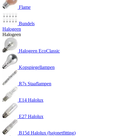
Flame
Bundels
Halogeen
Halogeen
Halogeen EcoClassic
Kopspiegellampen
R7s Staaflampen
E14 Halolux
E27 Halolux
B15d Halolux (bajonetfitting)