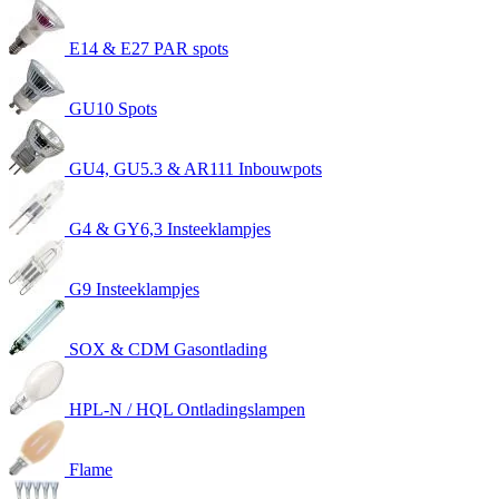
E14 & E27 PAR spots
GU10 Spots
GU4, GU5.3 & AR111 Inbouwpots
G4 & GY6,3 Insteeklampjes
G9 Insteeklampjes
SOX & CDM Gasontlading
HPL-N / HQL Ontladingslampen
Flame