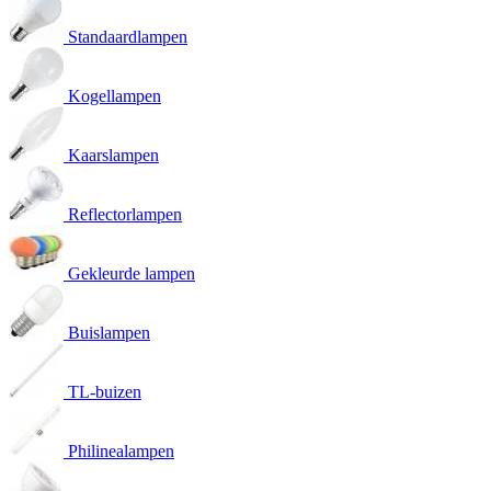
Standaardlampen
Kogellampen
Kaarslampen
Reflectorlampen
Gekleurde lampen
Buislampen
TL-buizen
Philinealampen