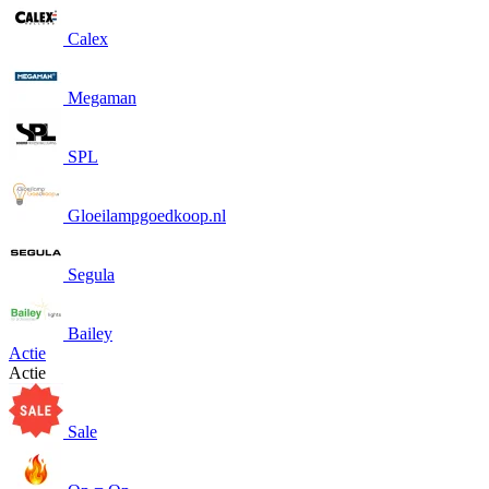
Calex
Megaman
SPL
Gloeilampgoedkoop.nl
Segula
Bailey
Actie
Actie
Sale