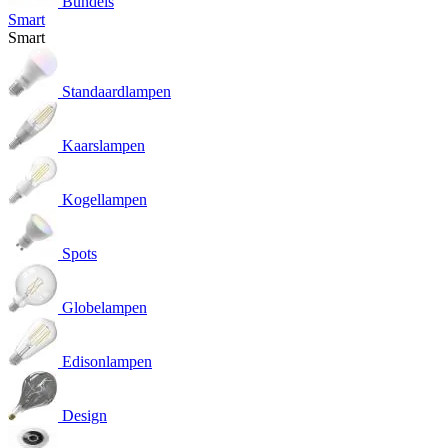
Bundels
Smart
Smart
Standaardlampen
Kaarslampen
Kogellampen
Spots
Globelampen
Edisonlampen
Design