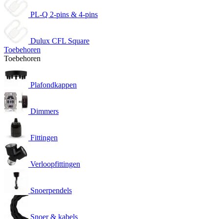
PL-Q 2-pins & 4-pins
Dulux CFL Square
Toebehoren
Toebehoren
Plafondkappen
Dimmers
Fittingen
Verloopfittingen
Snoerpendels
Snoer & kabels