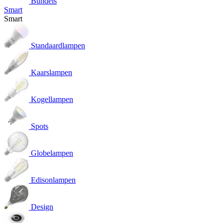
Bundels
Smart
Smart
Standaardlampen
Kaarslampen
Kogellampen
Spots
Globelampen
Edisonlampen
Design