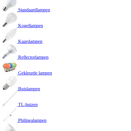
Standaardlampen
Kogellampen
Kaarslampen
Reflectorlampen
Gekleurde lampen
Buislampen
TL-buizen
Philinealampen