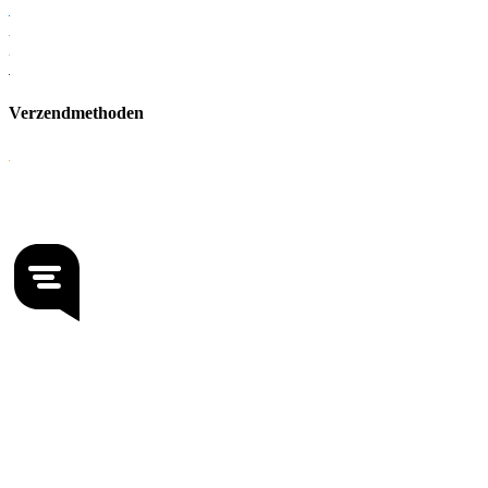
Verzendmethoden
KvK: 56951795
BTW: NL852375682B01
Onderdeel van Lampgoedkoop.nl B.V.