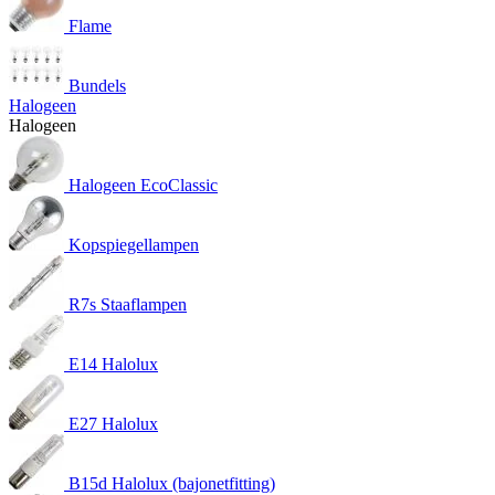
Flame
Bundels
Halogeen
Halogeen
Halogeen EcoClassic
Kopspiegellampen
R7s Staaflampen
E14 Halolux
E27 Halolux
B15d Halolux (bajonetfitting)