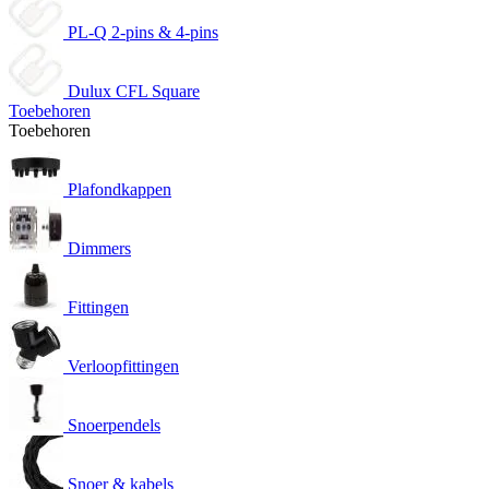
PL-Q 2-pins & 4-pins
Dulux CFL Square
Toebehoren
Toebehoren
Plafondkappen
Dimmers
Fittingen
Verloopfittingen
Snoerpendels
Snoer & kabels