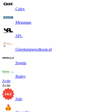
Calex
Megaman
SPL
Gloeilampgoedkoop.nl
Segula
Bailey
Actie
Actie
Sale