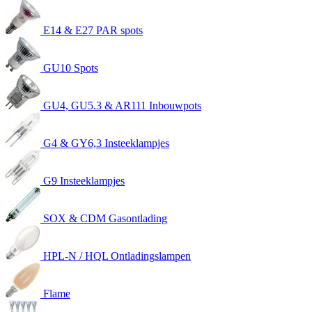
E14 & E27 PAR spots
GU10 Spots
GU4, GU5.3 & AR111 Inbouwpots
G4 & GY6,3 Insteeklampjes
G9 Insteeklampjes
SOX & CDM Gasontlading
HPL-N / HQL Ontladingslampen
Flame