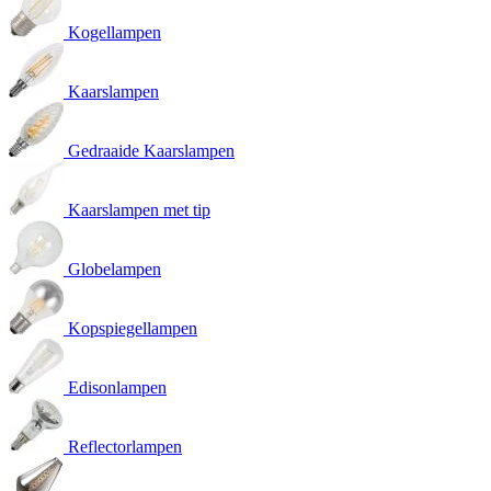
Kogellampen
Kaarslampen
Gedraaide Kaarslampen
Kaarslampen met tip
Globelampen
Kopspiegellampen
Edisonlampen
Reflectorlampen