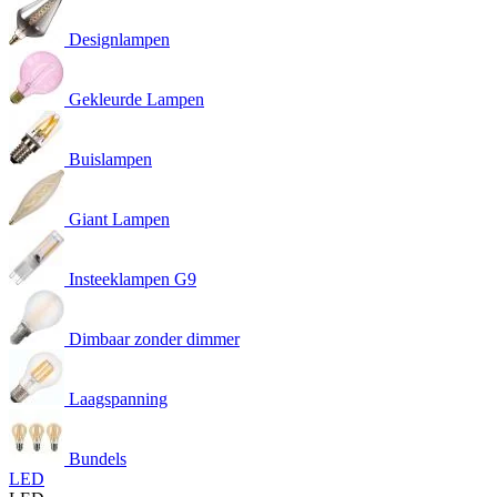
Designlampen
Gekleurde Lampen
Buislampen
Giant Lampen
Insteeklampen G9
Dimbaar zonder dimmer
Laagspanning
Bundels
LED