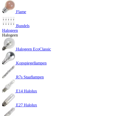
Flame
Bundels
Halogeen
Halogeen
Halogeen EcoClassic
Kopspiegellampen
R7s Staaflampen
E14 Halolux
E27 Halolux