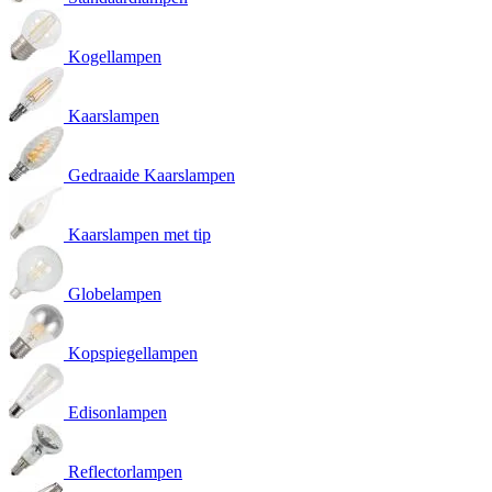
Kogellampen
Kaarslampen
Gedraaide Kaarslampen
Kaarslampen met tip
Globelampen
Kopspiegellampen
Edisonlampen
Reflectorlampen