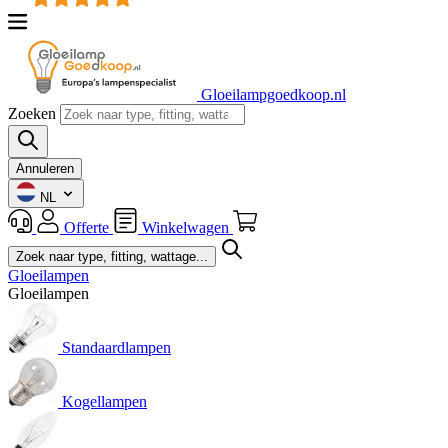
Gloeilampgoedkoop.nl
Zoeken
Annuleren
NL
Offerte
Winkelwagen
Gloeilampen
Gloeilampen
Standaardlampen
Kogellampen