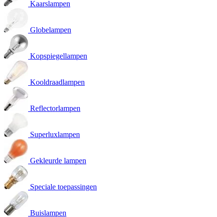
Kaarslampen
Globelampen
Kopspiegellampen
Kooldraadlampen
Reflectorlampen
Superluxlampen
Gekleurde lampen
Speciale toepassingen
Buislampen