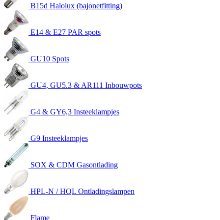
B15d Halolux (bajonetfitting)
E14 & E27 PAR spots
GU10 Spots
GU4, GU5.3 & AR111 Inbouwpots
G4 & GY6,3 Insteeklampjes
G9 Insteeklampjes
SOX & CDM Gasontlading
HPL-N / HQL Ontladingslampen
Flame