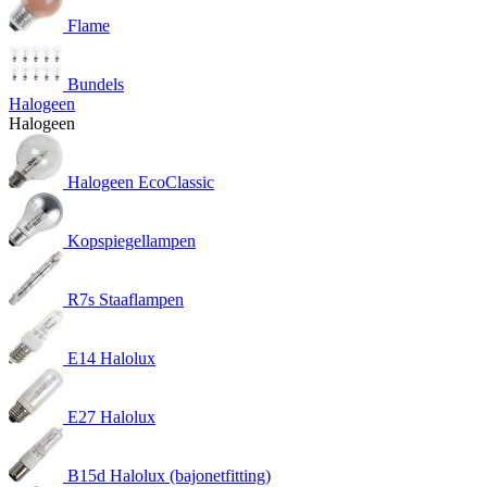
Flame
Bundels
Halogeen
Halogeen
Halogeen EcoClassic
Kopspiegellampen
R7s Staaflampen
E14 Halolux
E27 Halolux
B15d Halolux (bajonetfitting)