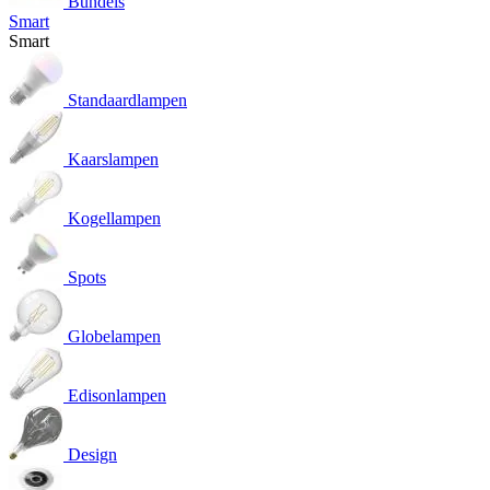
Bundels
Smart
Smart
Standaardlampen
Kaarslampen
Kogellampen
Spots
Globelampen
Edisonlampen
Design