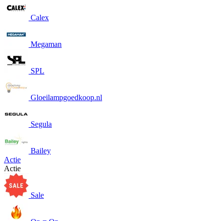
Calex
Megaman
SPL
Gloeilampgoedkoop.nl
Segula
Bailey
Actie
Actie
Sale