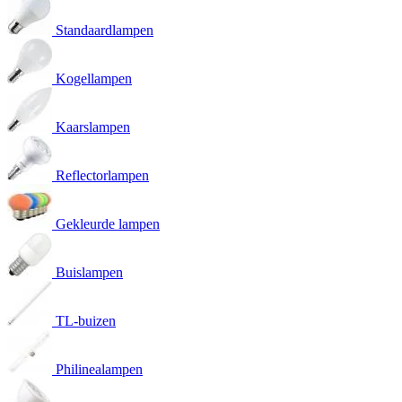
Standaardlampen
Kogellampen
Kaarslampen
Reflectorlampen
Gekleurde lampen
Buislampen
TL-buizen
Philinealampen