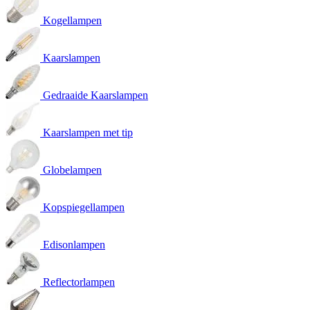
Kogellampen
Kaarslampen
Gedraaide Kaarslampen
Kaarslampen met tip
Globelampen
Kopspiegellampen
Edisonlampen
Reflectorlampen