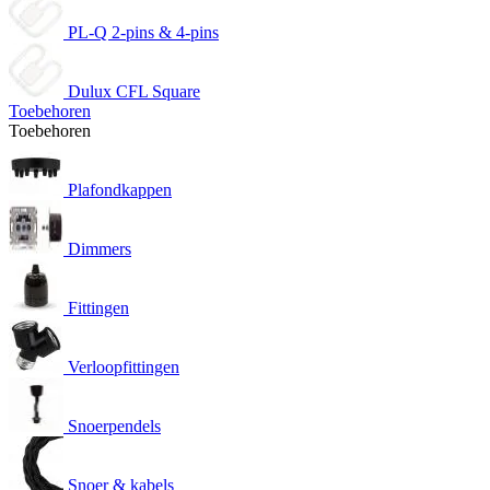
PL-Q 2-pins & 4-pins
Dulux CFL Square
Toebehoren
Toebehoren
Plafondkappen
Dimmers
Fittingen
Verloopfittingen
Snoerpendels
Snoer & kabels