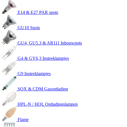
E14 & E27 PAR spots
GU10 Spots
GU4, GU5.3 & AR111 Inbouwpots
G4 & GY6,3 Insteeklampjes
G9 Insteeklampjes
SOX & CDM Gasontlading
HPL-N / HQL Ontladingslampen
Flame