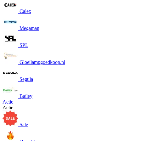
Calex
Megaman
SPL
Gloeilampgoedkoop.nl
Segula
Bailey
Actie
Actie
Sale