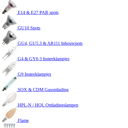
E14 & E27 PAR spots
GU10 Spots
GU4, GU5.3 & AR111 Inbouwpots
G4 & GY6,3 Insteeklampjes
G9 Insteeklampjes
SOX & CDM Gasontlading
HPL-N / HQL Ontladingslampen
Flame