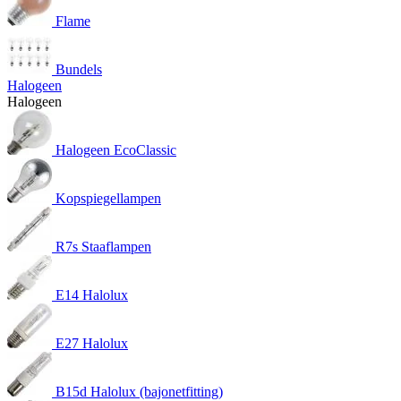
Flame
Bundels
Halogeen
Halogeen
Halogeen EcoClassic
Kopspiegellampen
R7s Staaflampen
E14 Halolux
E27 Halolux
B15d Halolux (bajonetfitting)