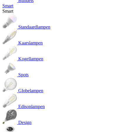
Bundels
Smart
Smart
Standaardlampen
Kaarslampen
Kogellampen
Spots
Globelampen
Edisonlampen
Design