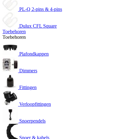
PL-Q 2-pins & 4-pins
Dulux CFL Square
Toebehoren
Toebehoren
Plafondkappen
Dimmers
Fittingen
Verloopfittingen
Snoerpendels
Snoer & kabels