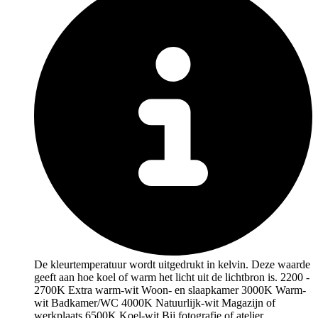
De kleurtemperatuur wordt uitgedrukt in kelvin. Deze waarde
geeft aan hoe koel of warm het licht uit de lichtbron is. 2200 -
2700K Extra warm-wit Woon- en slaapkamer 3000K Warm-
wit Badkamer/WC 4000K Natuurlijk-wit Magazijn of
werkplaats 6500K Koel-wit Bij fotografie of atelier