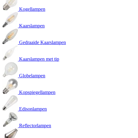
Kogellampen
Kaarslampen
Gedraaide Kaarslampen
Kaarslampen met tip
Globelampen
Kopspiegellampen
Edisonlampen
Reflectorlampen