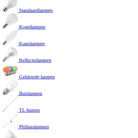
Standaardlampen
Kogellampen
Kaarslampen
Reflectorlampen
Gekleurde lampen
Buislampen
TL-buizen
Philinealampen