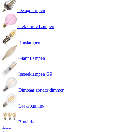
Designlampen
Gekleurde Lampen
Buislampen
Giant Lampen
Insteeklampen G9
Dimbaar zonder dimmer
Laagspanning
Bundels
LED