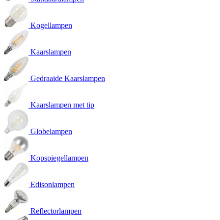
Kogellampen
Kaarslampen
Gedraaide Kaarslampen
Kaarslampen met tip
Globelampen
Kopspiegellampen
Edisonlampen
Reflectorlampen