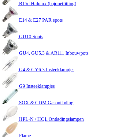
B15d Halolux (bajonetfitting)
E14 & E27 PAR spots
GU10 Spots
GU4, GU5.3 & AR111 Inbouwpots
G4 & GY6,3 Insteeklampjes
G9 Insteeklampjes
SOX & CDM Gasontlading
HPL-N / HQL Ontladingslampen
Flame