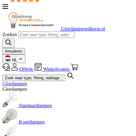
Gloeilampgoedkoop.nl
Zoeken
Annuleren
NL
Offerte
Winkelwagen
Gloeilampen
Gloeilampen
Standaardlampen
Kogellampen