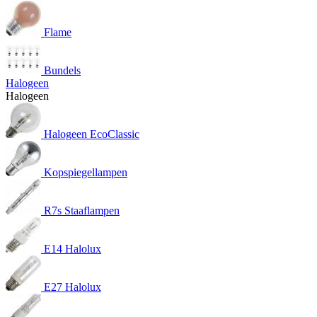
Flame
Bundels
Halogeen
Halogeen
Halogeen EcoClassic
Kopspiegellampen
R7s Staaflampen
E14 Halolux
E27 Halolux