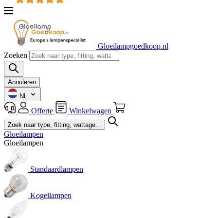
Gloeilampgoedkoop.nl
Zoeken
Annuleren
NL
Offerte
Winkelwagen
Gloeilampen
Gloeilampen
Standaardlampen
Kogellampen