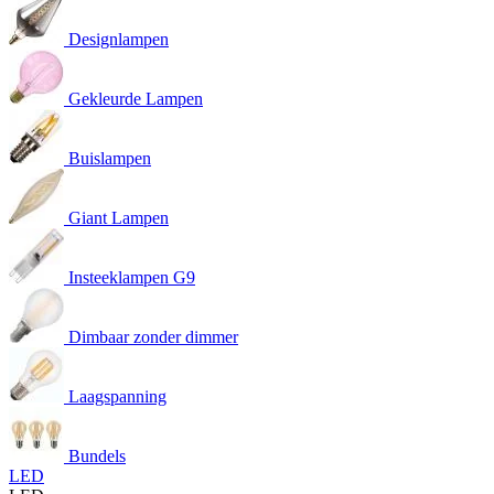
Designlampen
Gekleurde Lampen
Buislampen
Giant Lampen
Insteeklampen G9
Dimbaar zonder dimmer
Laagspanning
Bundels
LED