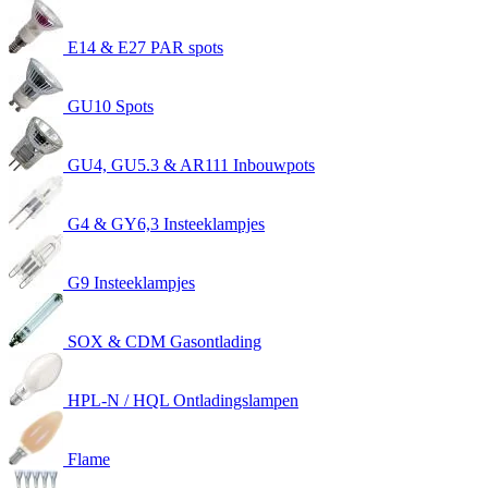
E14 & E27 PAR spots
GU10 Spots
GU4, GU5.3 & AR111 Inbouwpots
G4 & GY6,3 Insteeklampjes
G9 Insteeklampjes
SOX & CDM Gasontlading
HPL-N / HQL Ontladingslampen
Flame