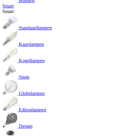
Bundels
Smart
Smart
Standaardlampen
Kaarslampen
Kogellampen
Spots
Globelampen
Edisonlampen
Design