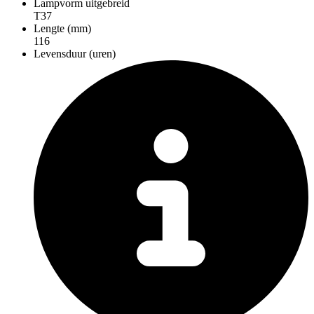
Lampvorm uitgebreid
T37
Lengte (mm)
116
Levensduur (uren)