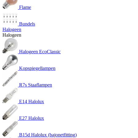
Flame
Bundels
Halogeen
Halogeen
Halogeen EcoClassic
Kopspiegellampen
R7s Staaflampen
E14 Halolux
E27 Halolux
B15d Halolux (bajonetfitting)