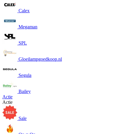
Calex
Megaman
SPL
Gloeilampgoedkoop.nl
Segula
Bailey
Actie
Actie
Sale