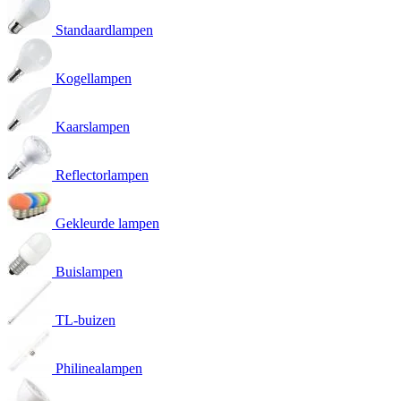
Standaardlampen
Kogellampen
Kaarslampen
Reflectorlampen
Gekleurde lampen
Buislampen
TL-buizen
Philinealampen