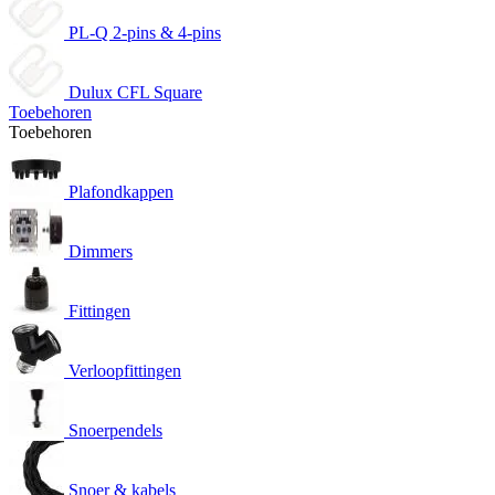
PL-Q 2-pins & 4-pins
Dulux CFL Square
Toebehoren
Toebehoren
Plafondkappen
Dimmers
Fittingen
Verloopfittingen
Snoerpendels
Snoer & kabels