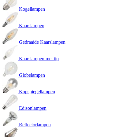
Kogellampen
Kaarslampen
Gedraaide Kaarslampen
Kaarslampen met tip
Globelampen
Kopspiegellampen
Edisonlampen
Reflectorlampen