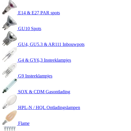
E14 & E27 PAR spots
GU10 Spots
GU4, GU5.3 & AR111 Inbouwpots
G4 & GY6,3 Insteeklampjes
G9 Insteeklampjes
SOX & CDM Gasontlading
HPL-N / HQL Ontladingslampen
Flame