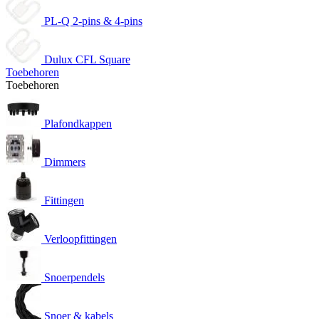
PL-Q 2-pins & 4-pins
Dulux CFL Square
Toebehoren
Toebehoren
Plafondkappen
Dimmers
Fittingen
Verloopfittingen
Snoerpendels
Snoer & kabels