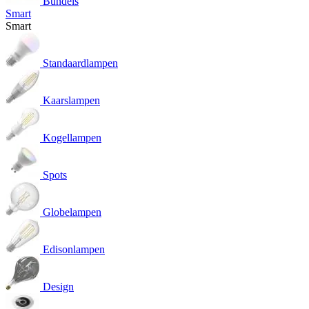
Bundels
Smart
Smart
Standaardlampen
Kaarslampen
Kogellampen
Spots
Globelampen
Edisonlampen
Design