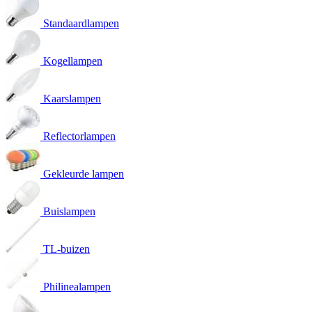
Standaardlampen
Kogellampen
Kaarslampen
Reflectorlampen
Gekleurde lampen
Buislampen
TL-buizen
Philinealampen