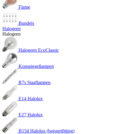
Flame
Bundels
Halogeen
Halogeen
Halogeen EcoClassic
Kopspiegellampen
R7s Staaflampen
E14 Halolux
E27 Halolux
B15d Halolux (bajonetfitting)