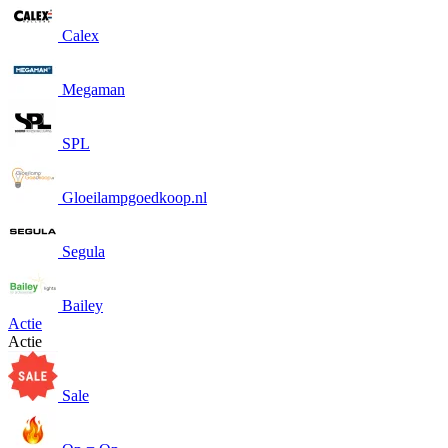
Calex
Megaman
SPL
Gloeilampgoedkoop.nl
Segula
Bailey
Actie
Actie
Sale