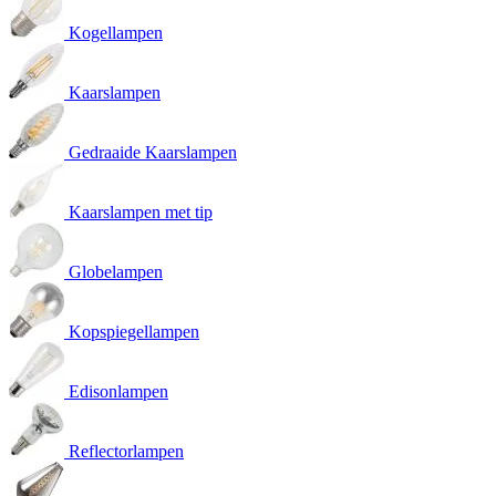
Kogellampen
Kaarslampen
Gedraaide Kaarslampen
Kaarslampen met tip
Globelampen
Kopspiegellampen
Edisonlampen
Reflectorlampen