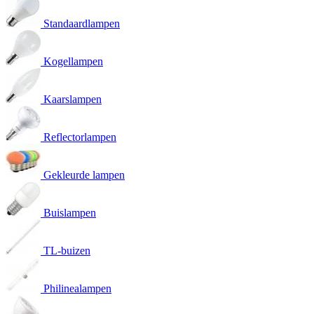
Standaardlampen
Kogellampen
Kaarslampen
Reflectorlampen
Gekleurde lampen
Buislampen
TL-buizen
Philinealampen