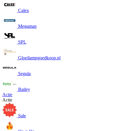
Calex
Megaman
SPL
Gloeilampgoedkoop.nl
Segula
Bailey
Actie
Actie
Sale