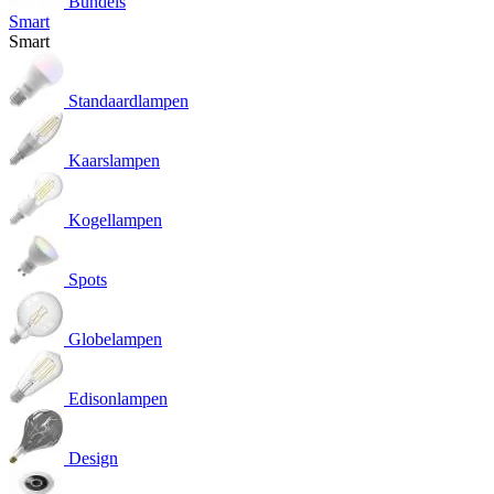
Bundels
Smart
Smart
Standaardlampen
Kaarslampen
Kogellampen
Spots
Globelampen
Edisonlampen
Design