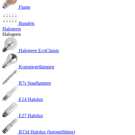
Flame
Bundels
Halogeen
Halogeen
Halogeen EcoClassic
Kopspiegellampen
R7s Staaflampen
E14 Halolux
E27 Halolux
B15d Halolux (bajonetfitting)