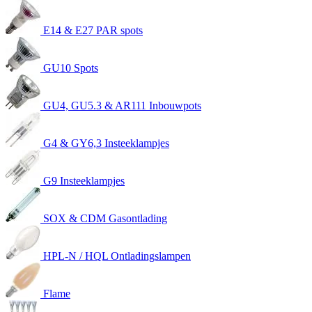
E14 & E27 PAR spots
GU10 Spots
GU4, GU5.3 & AR111 Inbouwpots
G4 & GY6,3 Insteeklampjes
G9 Insteeklampjes
SOX & CDM Gasontlading
HPL-N / HQL Ontladingslampen
Flame