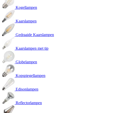
Kogellampen
Kaarslampen
Gedraaide Kaarslampen
Kaarslampen met tip
Globelampen
Kopspiegellampen
Edisonlampen
Reflectorlampen