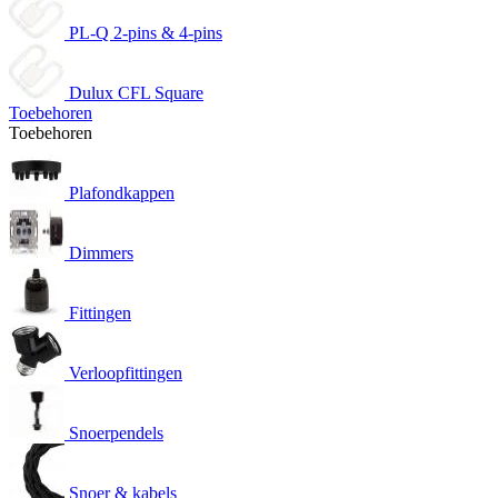
PL-Q 2-pins & 4-pins
Dulux CFL Square
Toebehoren
Toebehoren
Plafondkappen
Dimmers
Fittingen
Verloopfittingen
Snoerpendels
Snoer & kabels