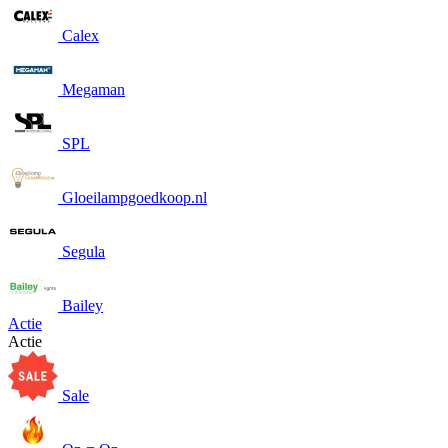
Calex
Megaman
SPL
Gloeilampgoedkoop.nl
Segula
Bailey
Actie
Actie
Sale