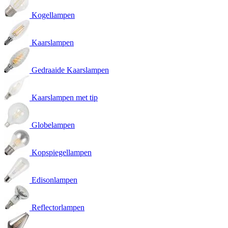
Kogellampen
Kaarslampen
Gedraaide Kaarslampen
Kaarslampen met tip
Globelampen
Kopspiegellampen
Edisonlampen
Reflectorlampen