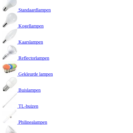
Standaardlampen
Kogellampen
Kaarslampen
Reflectorlampen
Gekleurde lampen
Buislampen
TL-buizen
Philinealampen