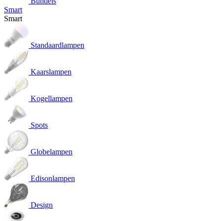
Bundels
Smart
Smart
Standaardlampen
Kaarslampen
Kogellampen
Spots
Globelampen
Edisonlampen
Design