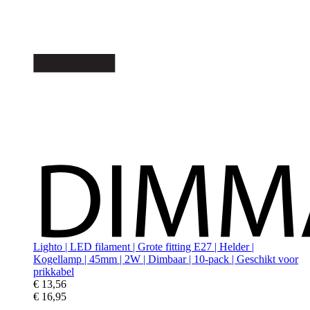
Lighto | LED filament | Grote fitting E27 | Helder |
Kogellamp | 45mm | 2W | Dimbaar | 10-pack | Geschikt voor
prikkabel
€ 13,56
€ 16,95
-