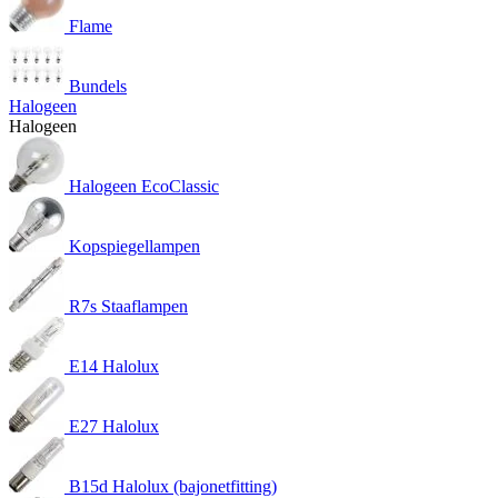
Flame
Bundels
Halogeen
Halogeen
Halogeen EcoClassic
Kopspiegellampen
R7s Staaflampen
E14 Halolux
E27 Halolux
B15d Halolux (bajonetfitting)