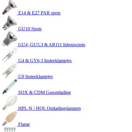
E14 & E27 PAR spots
GU10 Spots
GU4, GU5.3 & AR111 Inbouwpots
G4 & GY6,3 Insteeklampjes
G9 Insteeklampjes
SOX & CDM Gasontlading
HPL-N / HQL Ontladingslampen
Flame