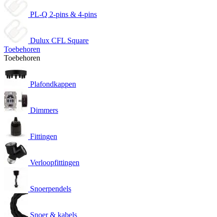
PL-Q 2-pins & 4-pins
Dulux CFL Square
Toebehoren
Toebehoren
Plafondkappen
Dimmers
Fittingen
Verloopfittingen
Snoerpendels
Snoer & kabels