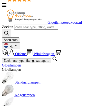
Gloeilampgoedkoop.nl
Zoeken
Annuleren
NL
Offerte
Winkelwagen
Gloeilampen
Gloeilampen
Standaardlampen
Kogellampen