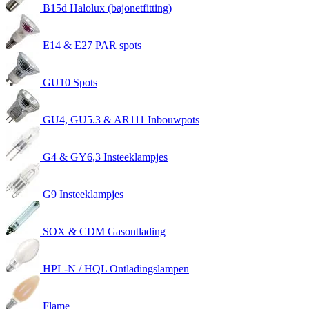
B15d Halolux (bajonetfitting)
E14 & E27 PAR spots
GU10 Spots
GU4, GU5.3 & AR111 Inbouwpots
G4 & GY6,3 Insteeklampjes
G9 Insteeklampjes
SOX & CDM Gasontlading
HPL-N / HQL Ontladingslampen
Flame