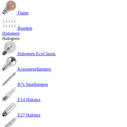
Flame
Bundels
Halogeen
Halogeen
Halogeen EcoClassic
Kopspiegellampen
R7s Staaflampen
E14 Halolux
E27 Halolux