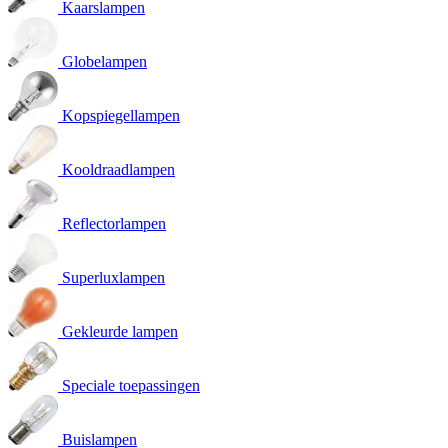
Kaarslampen
Globelampen
Kopspiegellampen
Kooldraadlampen
Reflectorlampen
Superluxlampen
Gekleurde lampen
Speciale toepassingen
Buislampen