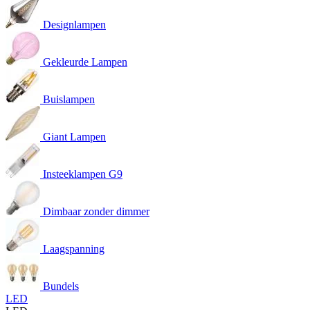
Designlampen
Gekleurde Lampen
Buislampen
Giant Lampen
Insteeklampen G9
Dimbaar zonder dimmer
Laagspanning
Bundels
LED