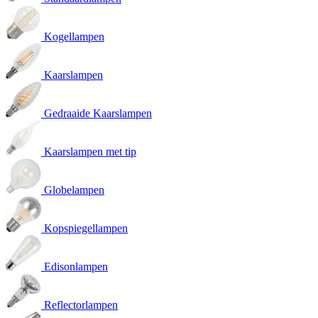
Kogellampen
Kaarslampen
Gedraaide Kaarslampen
Kaarslampen met tip
Globelampen
Kopspiegellampen
Edisonlampen
Reflectorlampen