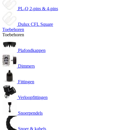
PL-Q 2-pins & 4-pins
Dulux CFL Square
Toebehoren
Toebehoren
Plafondkappen
Dimmers
Fittingen
Verloopfittingen
Snoerpendels
Snoer & kabels