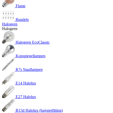
Flame
Bundels
Halogeen
Halogeen
Halogeen EcoClassic
Kopspiegellampen
R7s Staaflampen
E14 Halolux
E27 Halolux
B15d Halolux (bajonetfitting)