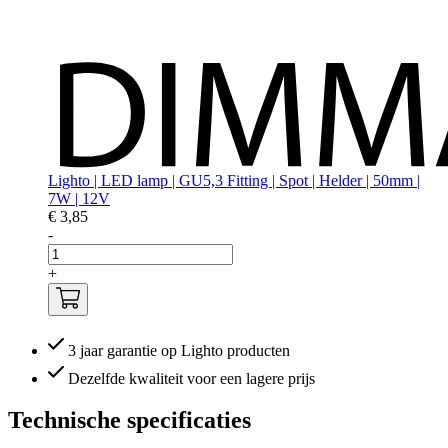
Lighto | LED lamp | GU5,3 Fitting | Spot | Helder | 50mm |
7W | 12V
€ 3,85
-
+
3 jaar garantie op Lighto producten
Dezelfde kwaliteit voor een lagere prijs
Technische specificaties