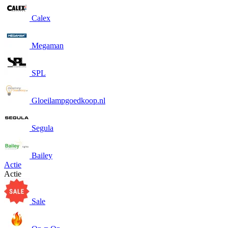
Calex
Megaman
SPL
Gloeilampgoedkoop.nl
Segula
Bailey
Actie
Actie
Sale