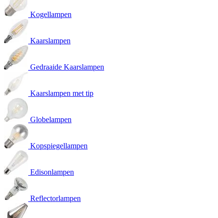
Kogellampen
Kaarslampen
Gedraaide Kaarslampen
Kaarslampen met tip
Globelampen
Kopspiegellampen
Edisonlampen
Reflectorlampen