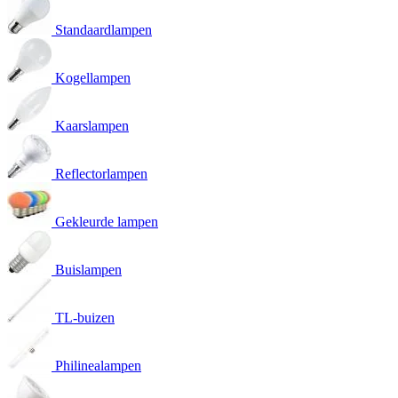
Standaardlampen
Kogellampen
Kaarslampen
Reflectorlampen
Gekleurde lampen
Buislampen
TL-buizen
Philinealampen