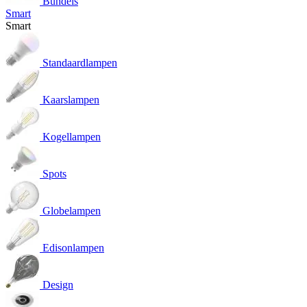
Bundels
Smart
Smart
Standaardlampen
Kaarslampen
Kogellampen
Spots
Globelampen
Edisonlampen
Design