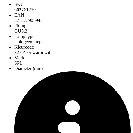
SKU
662761250
EAN
8718739059481
Fitting
GU5.3
Lamp type
Halogeenlamp
Kleurcode
827 Zeer warm wit
Merk
SPL
Diameter (mm)