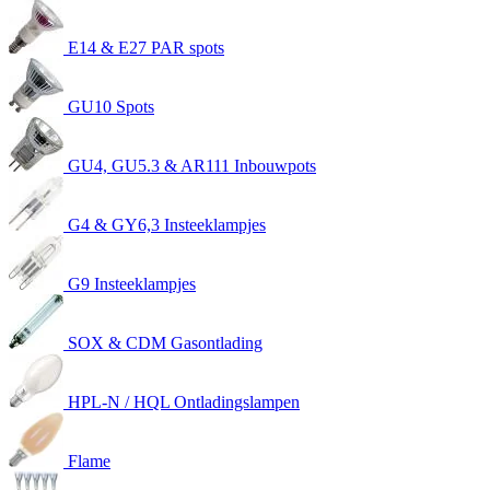
E14 & E27 PAR spots
GU10 Spots
GU4, GU5.3 & AR111 Inbouwpots
G4 & GY6,3 Insteeklampjes
G9 Insteeklampjes
SOX & CDM Gasontlading
HPL-N / HQL Ontladingslampen
Flame