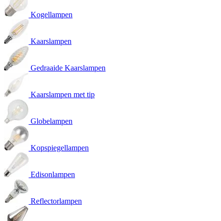
Kogellampen
Kaarslampen
Gedraaide Kaarslampen
Kaarslampen met tip
Globelampen
Kopspiegellampen
Edisonlampen
Reflectorlampen