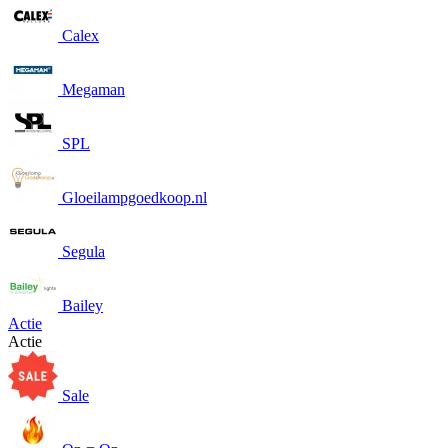
Calex
Megaman
SPL
Gloeilampgoedkoop.nl
Segula
Bailey
Actie
Actie
Sale