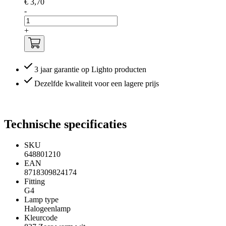
€ 3,70
-
+
3 jaar garantie op Lighto producten
Dezelfde kwaliteit voor een lagere prijs
Technische specificaties
SKU
648801210
EAN
8718309824174
Fitting
G4
Lamp type
Halogeenlamp
Kleurcode