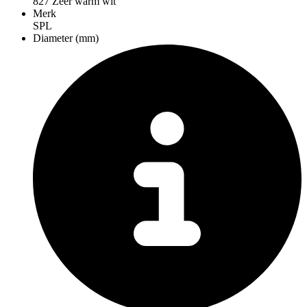
827 Zeer warm wit
Merk
SPL
Diameter (mm)