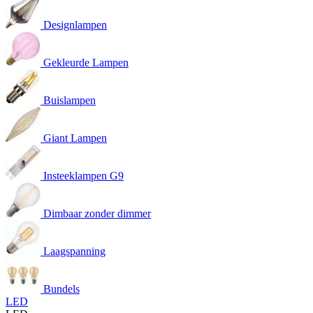
Designlampen
Gekleurde Lampen
Buislampen
Giant Lampen
Insteeklampen G9
Dimbaar zonder dimmer
Laagspanning
Bundels
LED