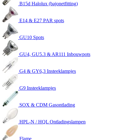
B15d Halolux (bajonetfitting)
E14 & E27 PAR spots
GU10 Spots
GU4, GU5.3 & AR111 Inbouwpots
G4 & GY6,3 Insteeklampjes
G9 Insteeklampjes
SOX & CDM Gasontlading
HPL-N / HQL Ontladingslampen
Flame