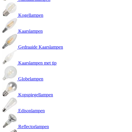
Kogellampen
Kaarslampen
Gedraaide Kaarslampen
Kaarslampen met tip
Globelampen
Kopspiegellampen
Edisonlampen
Reflectorlampen