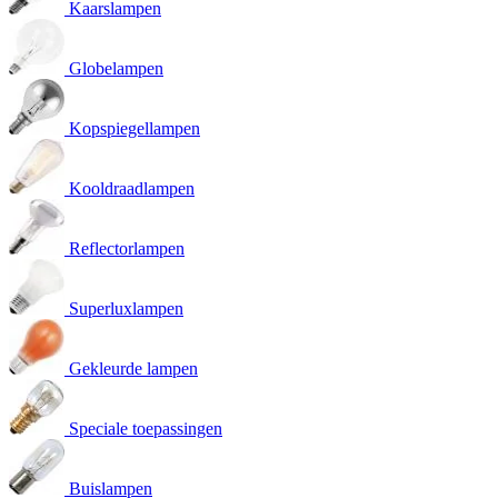
Kaarslampen
Globelampen
Kopspiegellampen
Kooldraadlampen
Reflectorlampen
Superluxlampen
Gekleurde lampen
Speciale toepassingen
Buislampen