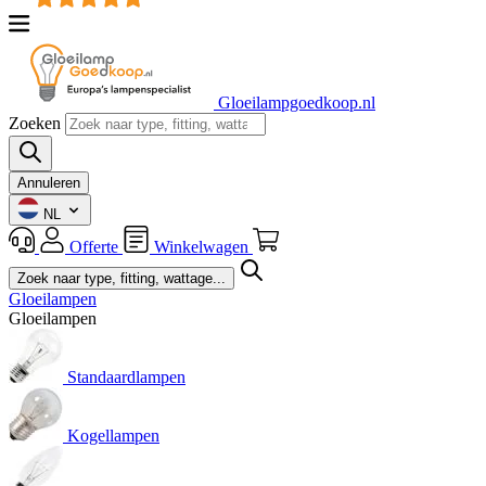
Gloeilampgoedkoop.nl
Zoeken
Annuleren
NL
Offerte
Winkelwagen
Gloeilampen
Gloeilampen
Standaardlampen
Kogellampen