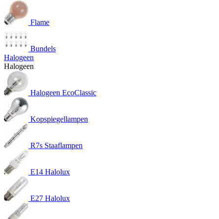
Flame
Bundels
Halogeen
Halogeen
Halogeen EcoClassic
Kopspiegellampen
R7s Staaflampen
E14 Halolux
E27 Halolux