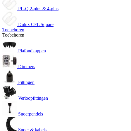
PL-Q 2-pins & 4-pins
Dulux CFL Square
Toebehoren
Toebehoren
Plafondkappen
Dimmers
Fittingen
Verloopfittingen
Snoerpendels
Snoer & kabels