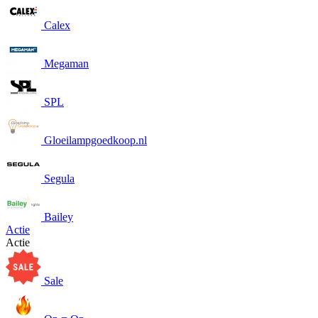
Calex
Megaman
SPL
Gloeilampgoedkoop.nl
Segula
Bailey
Actie
Actie
Sale