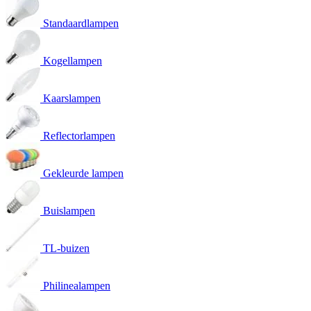
Standaardlampen
Kogellampen
Kaarslampen
Reflectorlampen
Gekleurde lampen
Buislampen
TL-buizen
Philinealampen