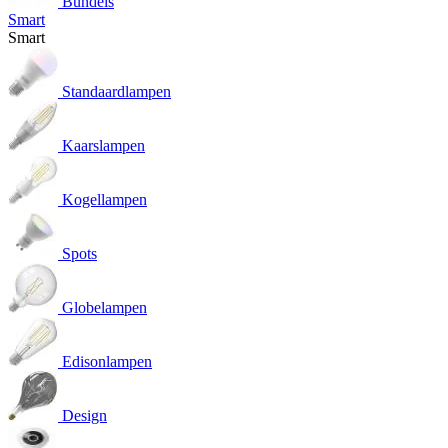
Bundels
Smart
Smart
Standaardlampen
Kaarslampen
Kogellampen
Spots
Globelampen
Edisonlampen
Design