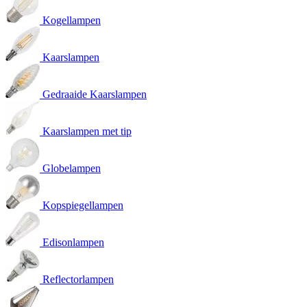
Kogellampen
Kaarslampen
Gedraaide Kaarslampen
Kaarslampen met tip
Globelampen
Kopspiegellampen
Edisonlampen
Reflectorlampen