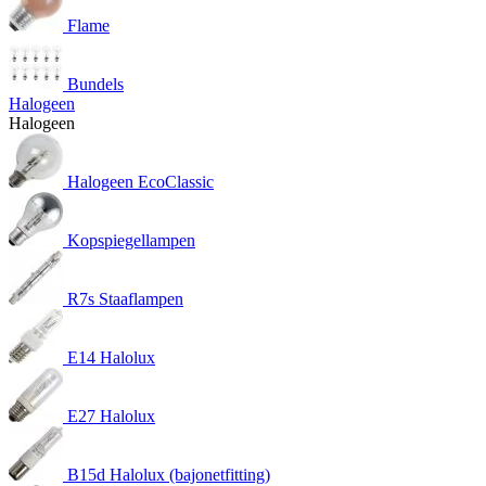
Flame
Bundels
Halogeen
Halogeen
Halogeen EcoClassic
Kopspiegellampen
R7s Staaflampen
E14 Halolux
E27 Halolux
B15d Halolux (bajonetfitting)