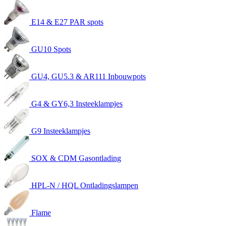
E14 & E27 PAR spots
GU10 Spots
GU4, GU5.3 & AR111 Inbouwpots
G4 & GY6,3 Insteeklampjes
G9 Insteeklampjes
SOX & CDM Gasontlading
HPL-N / HQL Ontladingslampen
Flame