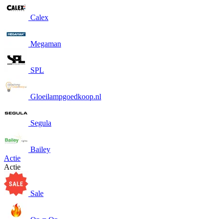
Calex
Megaman
SPL
Gloeilampgoedkoop.nl
Segula
Bailey
Actie
Actie
Sale