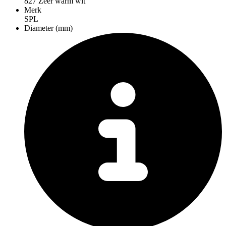
827 Zeer warm wit
Merk
SPL
Diameter (mm)