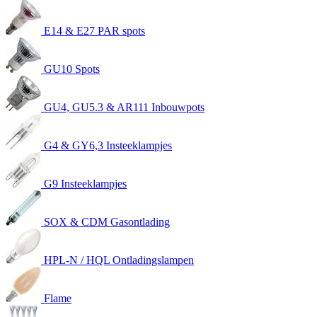
E14 & E27 PAR spots
GU10 Spots
GU4, GU5.3 & AR111 Inbouwpots
G4 & GY6,3 Insteeklampjes
G9 Insteeklampjes
SOX & CDM Gasontlading
HPL-N / HQL Ontladingslampen
Flame