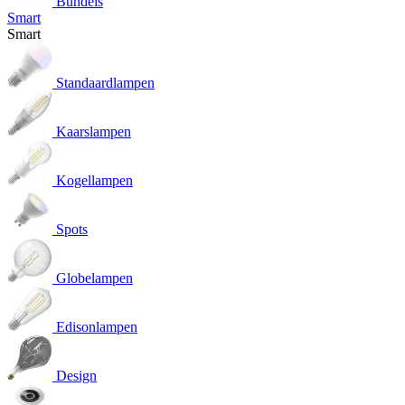
Bundels
Smart
Smart
Standaardlampen
Kaarslampen
Kogellampen
Spots
Globelampen
Edisonlampen
Design