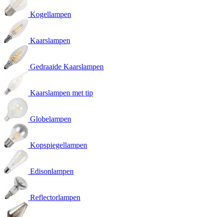
Kogellampen
Kaarslampen
Gedraaide Kaarslampen
Kaarslampen met tip
Globelampen
Kopspiegellampen
Edisonlampen
Reflectorlampen