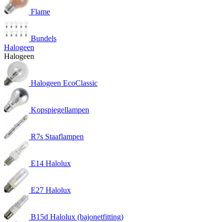
Flame
Bundels
Halogeen
Halogeen
Halogeen EcoClassic
Kopspiegellampen
R7s Staaflampen
E14 Halolux
E27 Halolux
B15d Halolux (bajonetfitting)