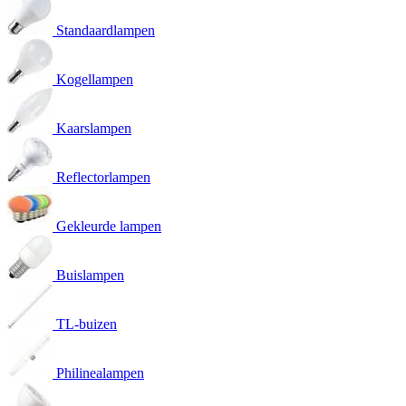
Standaardlampen
Kogellampen
Kaarslampen
Reflectorlampen
Gekleurde lampen
Buislampen
TL-buizen
Philinealampen