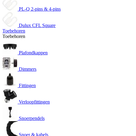
PL-Q 2-pins & 4-pins
Dulux CFL Square
Toebehoren
Toebehoren
Plafondkappen
Dimmers
Fittingen
Verloopfittingen
Snoerpendels
Snoer & kabels